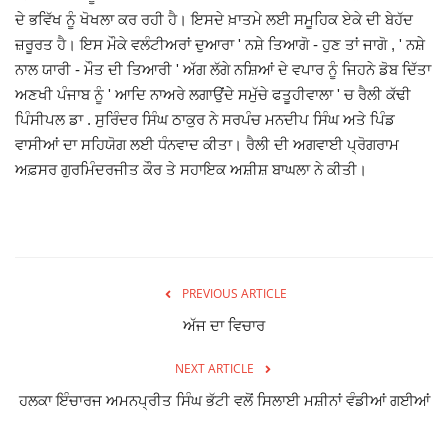
ਦੇ ਭਵਿੱਖ ਨੂੰ ਖੋਖਲਾ ਕਰ ਰਹੀ ਹੈ। ਇਸਦੇ ਖ਼ਾਤਮੇ ਲਈ ਸਮੂਹਿਕ ਏਕੇ ਦੀ ਬੇਹੱਦ
Giddarbaha
ਜ਼ਰੂਰਤ ਹੈ। ਇਸ ਮੌਕੇ ਵਲੰਟੀਅਰਾਂ ਦੁਆਰਾ ' ਨਸ਼ੇ ਤਿਆਗੋ - ਹੁਣ ਤਾਂ ਜਾਗੋ , ' ਨਸ਼ੇ
ਨਾਲ ਯਾਰੀ - ਮੌਤ ਦੀ ਤਿਆਰੀ ' ਅੱਗ ਲੱਗੇ ਨਸ਼ਿਆਂ ਦੇ ਵਪਾਰ ਨੂੰ ਜਿਹਨੇ ਡੋਬ ਦਿੱਤਾ
Railway Time Table
ਅਣਖੀ ਪੰਜਾਬ ਨੂੰ ' ਆਦਿ ਨਾਅਰੇ ਲਗਾਉਂਦੇ ਸਮੁੱਚੇ ਫਤੂਹੀਵਾਲਾ ' ਚ ਰੈਲੀ ਕੱਢੀ
ਪਿੰਸੀਪਲ ਡਾ . ਸੁਰਿੰਦਰ ਸਿੰਘ ਠਾਕੁਰ ਨੇ ਸਰਪੰਚ ਮਨਦੀਪ ਸਿੰਘ ਅਤੇ ਪਿੰਡ
Lambi
ਵਾਸੀਆਂ ਦਾ ਸਹਿਯੋਗ ਲਈ ਧੰਨਵਾਦ ਕੀਤਾ। ਰੈਲੀ ਦੀ ਅਗਵਾਈ ਪ੍ਰੋਗਰਾਮ
ਅਫ਼ਸਰ ਗੁਰਮਿੰਦਰਜੀਤ ਕੌਰ ਤੇ ਸਹਾਇਕ ਅਸ਼ੀਸ਼ ਬਾਘਲਾ ਨੇ ਕੀਤੀ।
Sri Muktsar Sahib News
Punjab
Life & Style
PREVIOUS ARTICLE
ਅੱਜ ਦਾ ਵਿਚਾਰ
Important
NEXT ARTICLE
Contact Us
ਹਲਕਾ ਇੰਚਾਰਜ ਅਮਨਪ੍ਰੀਤ ਸਿੰਘ ਭੱਟੀ ਵਲੋਂ ਸਿਲਾਈ ਮਸ਼ੀਨਾਂ ਵੰਡੀਆਂ ਗਈਆਂ