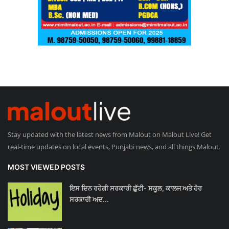
Stay updated with the latest news from Malout on Malout Live! Get
real-time updates on local events, Punjabi news, and all things Malout.
MOST VIEWED POSTS
ਇਸ ਦਿਨ ਰਹੇਗੀ ਸਰਕਾਰੀ ਛੁੱਟੀ- ਸਕੂਲ, ਕਾਲਜ ਅਤੇ ਹੋਰ
ਸਰਕਾਰੀ ਅਦ...