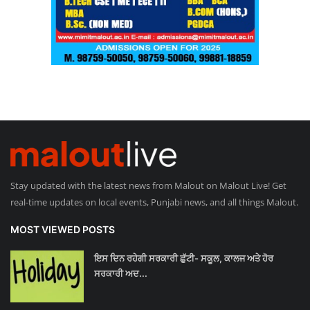
Stay updated with the latest news from Malout on Malout Live! Get
real-time updates on local events, Punjabi news, and all things Malout.
MOST VIEWED POSTS
ਇਸ ਦਿਨ ਰਹੇਗੀ ਸਰਕਾਰੀ ਛੁੱਟੀ- ਸਕੂਲ, ਕਾਲਜ ਅਤੇ ਹੋਰ
ਸਰਕਾਰੀ ਅਦ...