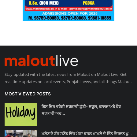
Stay updated with the latest news from Malout on Malout Live! Get
real-time updates on local events, Punjabi news, and all things Malout.
MOST VIEWED POSTS
ਇਸ ਦਿਨ ਰਹੇਗੀ ਸਰਕਾਰੀ ਛੁੱਟੀ- ਸਕੂਲ, ਕਾਲਜ ਅਤੇ ਹੋਰ
ਸਰਕਾਰੀ ਅਦ...
ਮਲੋਟ ਦੇ ਬੱਸ ਸਟੈਂਡ ਵਿੱਚ ਮੋਗਾ ਕਤਲ ਮਾਮਲੇ ਦੇ ਤਿੰਨ ਨੌਜਵਾਨ ਪੁ...