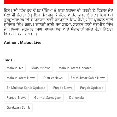
ਇਸ ਖ਼ੁਸ਼ੀ ਵਿੱਚ ਹਰ ਰੱਖੜ ਪੁੰਨਿਆ ਤੇ ਬਾਬਾ ਬਕਾਲਾ ਦੀ ਧਰਤੀ ਤੇ ਵਿਸ਼ਾਲ ਜੋੜ
ਮੇਲਾ ਵੀ ਲੱਗਦਾ ਹੈ। ਇਸ ਮੌਕੇ ਗੁਰੂ ਕੇ ਲੰਗਰ ਅਤੁੱਟ ਵਰਤਾਏ ਗਏ। ਇਸ ਮੌਕੇ
,
ਗੁਰਦੁਆਰਾ ਕਮੇਟੀ ਦੇ ਪ੍ਰਧਾਨ ਭਾਈ ਹਰਪ੍ਰੀਤ ਸਿੰਘ ਹੈਪੀ
ਮੀਤ ਪ੍ਰਧਾਨ ਭਾਈ
,
,
ਸੁਰਿੰਦਰ ਸਿੰਘ ਬੱਗਾ
ਖ਼ਜ਼ਾਨਚੀ ਭਾਈ ਜੱਜ ਸ਼ਰਮਾ
ਸਕੱਤਰ ਭਾਈ ਜਗਮੀਤ ਸਿੰਘ
,
ਜੀ ਖ਼ਾਲਸਾ
ਜਗਜੀਤ ਸਿੰਘ ਅਬੁਲਖੁਰਾਣਾ ਅਤੇ ਸੇਵਾਦਾਰਾਂ ਸਮੇਤ ਵੱਡੀ ਗਿਣਤੀ
ਵਿੱਚ ਸੰਗਤ ਹਾਜ਼ਿਰ ਸੀ।
Author : Malout Live
Tags:
Malout Live
Malout News
Malout Latest Updates
Malout Latest News
District News
Sri Muktsar Sahib News
Sri Muktsar Sahib Updates
Punjab News
Punjab Updates
Punjabi News
Gurmat Samagam
Danewala
Gurdwara Sahib