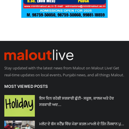
Stay updated with the latest news from Malout on Malout Live! Get
real-time updates on local events, Punjabi news, and all things Malout.
MOST VIEWED POSTS
ਇਸ ਦਿਨ ਰਹੇਗੀ ਸਰਕਾਰੀ ਛੁੱਟੀ- ਸਕੂਲ, ਕਾਲਜ ਅਤੇ ਹੋਰ
ਸਰਕਾਰੀ ਅਦ...
ਮਲੋਟ ਦੇ ਬੱਸ ਸਟੈਂਡ ਵਿੱਚ ਮੋਗਾ ਕਤਲ ਮਾਮਲੇ ਦੇ ਤਿੰਨ ਨੌਜਵਾਨ ਪੁ...