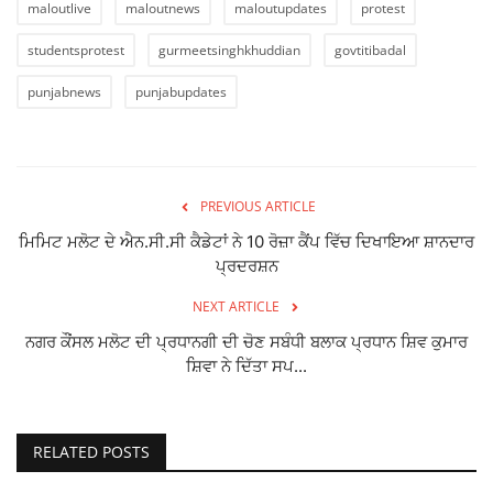
maloutlive
maloutnews
maloutupdates
protest
studentsprotest
gurmeetsinghkhuddian
govtitibadal
punjabnews
punjabupdates
PREVIOUS ARTICLE
ਮਿਮਿਟ ਮਲੋਟ ਦੇ ਐਨ.ਸੀ.ਸੀ ਕੈਡੇਟਾਂ ਨੇ 10 ਰੋਜ਼ਾ ਕੈਂਪ ਵਿੱਚ ਦਿਖਾਇਆ ਸ਼ਾਨਦਾਰ
ਪ੍ਰਦਰਸ਼ਨ
NEXT ARTICLE
ਨਗਰ ਕੌਂਸਲ ਮਲੋਟ ਦੀ ਪ੍ਰਧਾਨਗੀ ਦੀ ਚੋਣ ਸਬੰਧੀ ਬਲਾਕ ਪ੍ਰਧਾਨ ਸ਼ਿਵ ਕੁਮਾਰ
ਸ਼ਿਵਾ ਨੇ ਦਿੱਤਾ ਸਪ...
RELATED POSTS