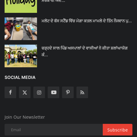
ਸਰਕਾਰੀ ਅਦ...
ਮਲੋਟ ਦੇ ਬੱਸ ਸਟੈਂਡ ਵਿੱਚ ਮੋਗਾ ਕਤਲ ਮਾਮਲੇ ਦੇ ਤਿੰਨ ਨੌਜਵਾਨ ਪੁ...
ਚੜ੍ਹਦੇ ਸਾਲ ਪਿੰਡ ਅਸਪਾਲਾਂ ਦੇ ਵਾਸੀਆਂ ਨੇ ਕੀਤਾ ਸ਼ਲਾਂਘਾਯੋਗ
ਕੰ...
SOCIAL MEDIA
Join Our Newsletter
Subscribe