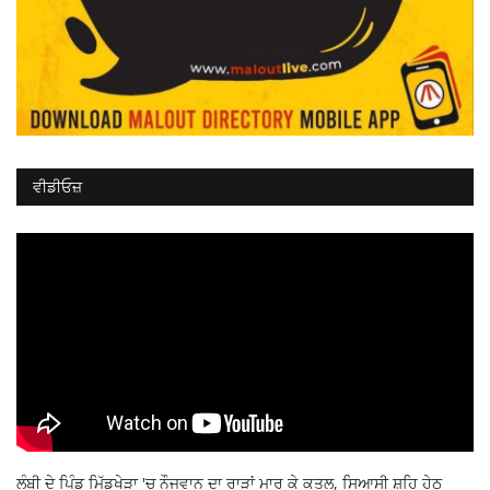
ਵੀਡੀਓਜ਼
ਲੰਬੀ ਦੇ ਪਿੰਡ ਮਿੱਡੂਖੇੜਾ 'ਚ ਨੌਜਵਾਨ ਦਾ ਰਾੜਾਂ ਮਾਰ ਕੇ ਕਤਲ, ਸਿਆਸੀ ਸ਼ਹਿ ਹੇਠ