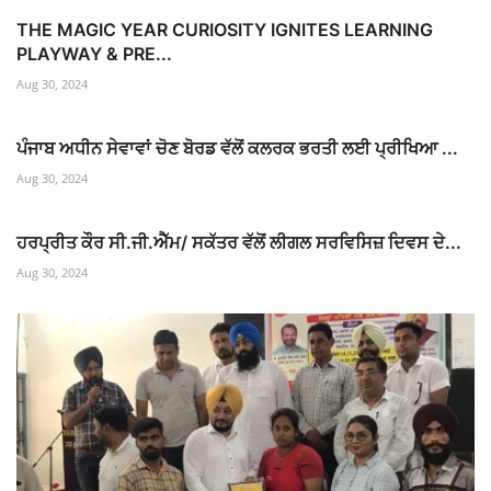
THE MAGIC YEAR CURIOSITY IGNITES LEARNING
PLAYWAY & PRE...
Aug 30, 2024
ਪੰਜਾਬ ਅਧੀਨ ਸੇਵਾਵਾਂ ਚੋਣ ਬੋਰਡ ਵੱਲੋਂ ਕਲਰਕ ਭਰਤੀ ਲਈ ਪ੍ਰੀਖਿਆ ...
Aug 30, 2024
ਹਰਪ੍ਰੀਤ ਕੌਰ ਸੀ.ਜੀ.ਐੱਮ/ ਸਕੱਤਰ ਵੱਲੋਂ ਲੀਗਲ ਸਰਵਿਸਿਜ਼ ਦਿਵਸ ਦੇ...
Aug 30, 2024