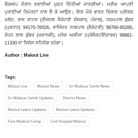
ਚੈਕਅੱਪ ਦੌਰਾਨ ਦਵਾਈਆਂ ਮੁਫਤ ਦਿੱਤੀਆਂ ਜਾਣਗੀਆਂ। ਮਰੀਜ਼ ਆਪਣੀ
ਪੁਰਾਣੀਆਂ ਰਿਪੋਰਟਾਂ ਨਾਲ ਲੈ ਕੇ ਆਉਣ। ਇਸ ਮੌਕੇ ਭਾਰਤ ਵਿਕਾਸ ਪ੍ਰੀਸ਼ਦ
ਮਲੋਟ, ਰਾਜ ਵਾਟਸ (ਰੀਜਨਲ ਸੈਕੇਟਰੀ ਸੰਸਕਾਰ, ਪੰਜਾਬ), ਧਰਮਪਾਲ ਗੁੰਬਰ
(ਪ੍ਰਧਾਨ) 94170-76926, ਰਾਜਿੰਦਰ ਨਾਗਪਾਲ (ਸੈਕੇਟਰੀ) 98760-65285,
ਸੋਹਨ ਲਾਲ ਗੁੰਬਰ (ਖਜਾਨਚੀ), ਮਨੋਜ ਅਸੀਜਾ (ਪ੍ਰੋਜੈਕਟਇੰਚਾਰਜ) 98881-
11330 ਦਾ ਵਿਸ਼ੇਸ ਸਹਿਯੋਗ ਰਹੇਗਾ।
Author : Malout Live
Tags:
Malout Live
Malout News
Sri Muktsar Sahib News
Sri Muktsar Sahib Updates
District News
Malout Latest Updates
Malout Latest Updates
Free Medical Camp
Civil Hospital Malout