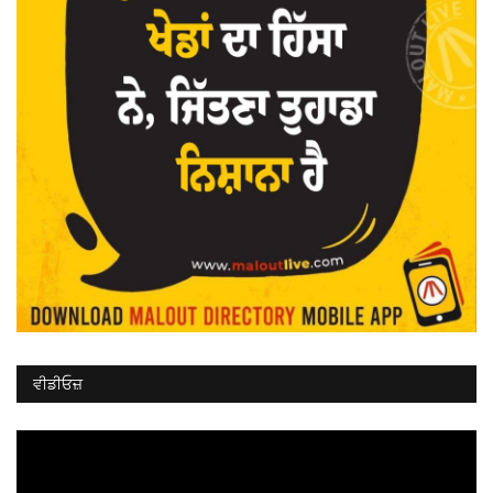
ਵੀਡੀਓਜ਼