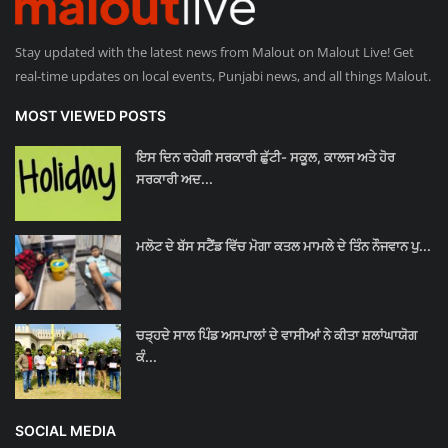
Stay updated with the latest news from Malout on Malout Live! Get
real-time updates on local events, Punjabi news, and all things Malout.
MOST VIEWED POSTS
ਇਸ ਦਿਨ ਰਹੇਗੀ ਸਰਕਾਰੀ ਛੁੱਟੀ- ਸਕੂਲ, ਕਾਲਜ ਅਤੇ ਹੋਰ
ਸਰਕਾਰੀ ਅਦ...
ਮਲੋਟ ਦੇ ਬੱਸ ਸਟੈਂਡ ਵਿੱਚ ਮੋਗਾ ਕਤਲ ਮਾਮਲੇ ਦੇ ਤਿੰਨ ਨੌਜਵਾਨ ਪੁ...
ਚੜ੍ਹਦੇ ਸਾਲ ਪਿੰਡ ਅਸਪਾਲਾਂ ਦੇ ਵਾਸੀਆਂ ਨੇ ਕੀਤਾ ਸ਼ਲਾਂਘਾਯੋਗ
ਕੰ...
SOCIAL MEDIA