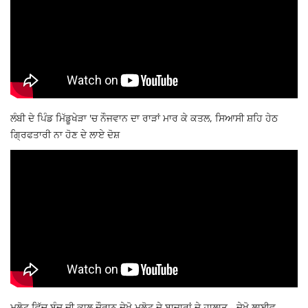
ਲੰਬੀ ਦੇ ਪਿੰਡ ਮਿੱਡੂਖੇੜਾ 'ਚ ਨੌਜਵਾਨ ਦਾ ਰਾੜਾਂ ਮਾਰ ਕੇ ਕਤਲ, ਸਿਆਸੀ ਸ਼ਹਿ ਹੇਠ
ਗ੍ਰਿਫਤਾਰੀ ਨਾ ਹੋਣ ਦੇ ਲਾਏ ਦੋਸ਼
ਮਲੋਟ ਵਿੱਚ ਬੰਦ ਦੀ ਕਾਲ ਦੌਰਾਨ ਦੇਖੋ ਮਲੋਟ ਦੇ ਬਾਜ਼ਾਰਾਂ ਦੇ ਹਾਲਾਤ - ਦੇਖੋ ਲਾਈਵ