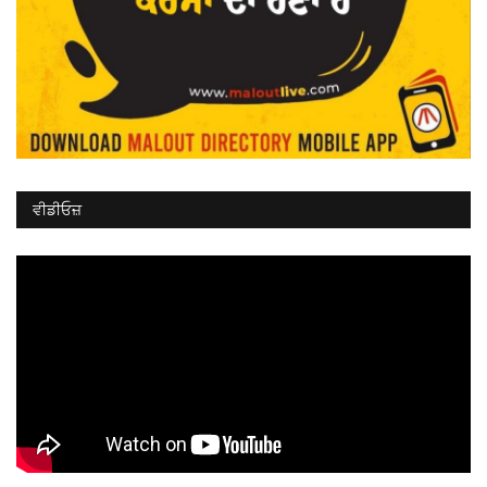
ਵੀਡੀਓਜ਼