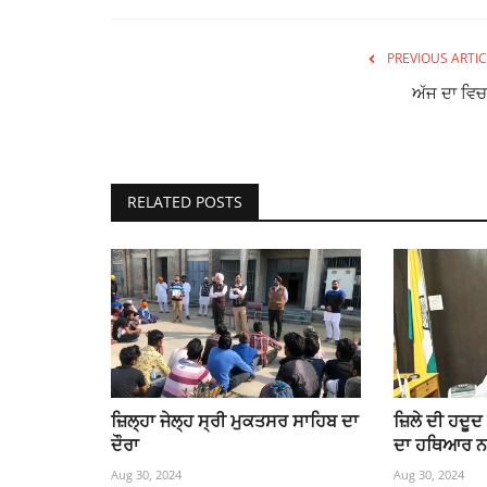
PREVIOUS ARTIC
ਅੱਜ ਦਾ ਵਿਚ
RELATED POSTS
ਜ਼ਿਲ੍ਹਾ ਜੇਲ੍ਹ ਸ੍ਰੀ ਮੁਕਤਸਰ ਸਾਹਿਬ ਦਾ
ਜ਼ਿਲੇ ਦੀ ਹਦੂਦ
ਦੌਰਾ
ਦਾ ਹਥਿਆਰ ਨਾਲ
Aug 30, 2024
Aug 30, 2024