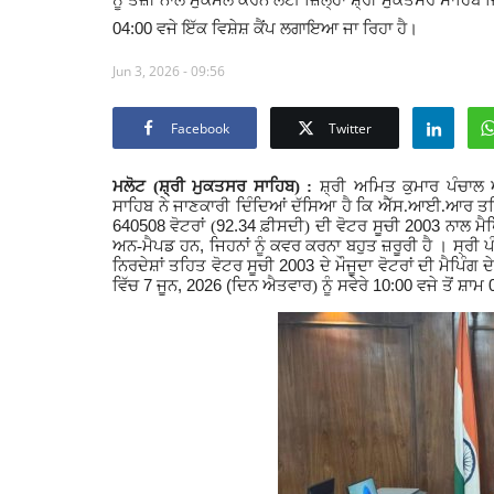
04:00 ਵਜੇ ਇੱਕ ਵਿਸ਼ੇਸ਼ ਕੈਂਪ ਲਗਾਇਆ ਜਾ ਰਿਹਾ ਹੈ।
Jun 3, 2026 - 09:56
Facebook
Twitter
ਮਲੋਟ (ਸ਼੍ਰੀ ਮੁਕਤਸਰ ਸਾਹਿਬ) :
ਸ਼੍ਰੀ ਅਮਿਤ ਕੁਮਾਰ ਪੰਚਾਲ
ਸਾਹਿਬ ਨੇ ਜਾਣਕਾਰੀ ਦਿੰਦਿਆਂ ਦੱਸਿਆ ਹੈ ਕਿ ਐੱਸ.ਆਈ.ਆਰ ਤਹਿਤ
640508
92.34
2003
ਵੋਟਰਾਂ (
ਫ਼ੀਸਦੀ) ਦੀ ਵੋਟਰ ਸੂਚੀ
ਨਾਲ ਮੈਪ
,
ਅਨ-ਮੈਪਡ ਹਨ
ਜਿਹਨਾਂ ਨੂੰ ਕਵਰ ਕਰਨਾ ਬਹੁਤ ਜ਼ਰੂਰੀ ਹੈ । ਸ੍ਰੀ
2003
ਨਿਰਦੇਸ਼ਾਂ ਤਹਿਤ ਵੋਟਰ ਸੂਚੀ
ਦੇ ਮੌਜੂਦਾ ਵੋਟਰਾਂ ਦੀ ਮੈਪਿੰਗ
7
, 2026 (
10:00
ਵਿੱਚ
ਜੂਨ
ਦਿਨ ਐਤਵਾਰ) ਨੂੰ ਸਵੇਰੇ
ਵਜੇ ਤੋਂ ਸ਼ਾਮ