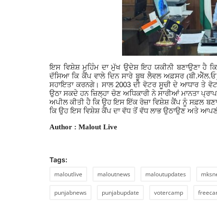
ਇਸ ਵਿਸ਼ੇਸ਼ ਮੁਹਿੰਮ ਦਾ ਮੁੱਖ ਉਦੇਸ਼ ਇਹ ਯਕੀਨੀ ਬਣਾਉਣਾ ਹੈ ਕਿ
ਦੱਸਿਆ ਕਿ ਕੈਂਪ ਵਾਲੇ ਦਿਨ ਸਾਰੇ ਬੂਥ ਲੈਵਲ ਅਫ਼ਸਰ (ਬੀ.ਐੱਲ.ਓ)
2003
ਸਹਾਇਤਾ ਕਰਨਗੇ। ਸਾਲ
ਦੀ ਵੋਟਰ ਸੂਚੀ ਦੇ ਆਧਾਰ ਤੇ ਵੋ
ਉਠਾ ਸਕਦੇ ਹਨ ਜ਼ਿਲ੍ਹਾ ਚੋਣ ਅਧਿਕਾਰੀ ਨੇ ਸਾਰੀਆਂ ਮਾਨਤਾ ਪ੍ਰਾਪ
ਅਪੀਲ ਕੀਤੀ ਹੈ ਕਿ ਉਹ ਇਸ ਇੱਕ ਰੋਜ਼ਾ ਵਿਸ਼ੇਸ਼ ਕੈਂਪ ਨੂੰ ਸਫ਼ਲ
ਕਿ ਉਹ ਇਸ ਵਿਸ਼ੇਸ਼ ਕੈਂਪ ਦਾ ਵੱਧ ਤੋਂ ਵੱਧ ਲਾਭ ਉਠਾਉਣ ਅਤੇ ਆ
Author : Malout Live
Tags:
maloutlive
maloutnews
maloutupdates
mksn
punjabnews
punjabupdate
votercamp
freec