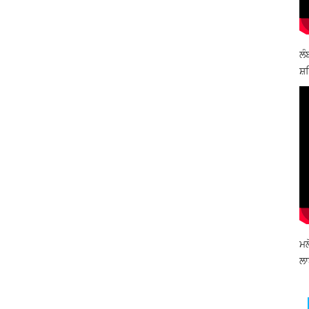
ਲੰ
ਸ਼ਹ
ਮਲ
ਲਾ