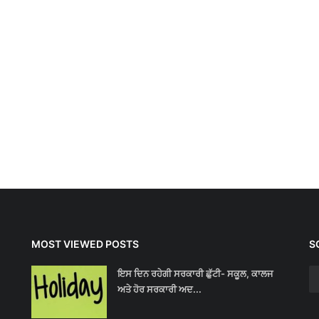
MOST VIEWED POSTS
S
ਇਸ ਦਿਨ ਰਹੇਗੀ ਸਰਕਾਰੀ ਛੁੱਟੀ- ਸਕੂਲ, ਕਾਲਜ
ਅਤੇ ਹੋਰ ਸਰਕਾਰੀ ਅਦ...