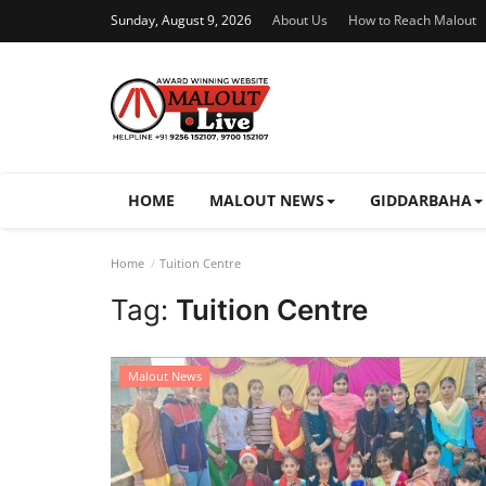
Sunday, August 9, 2026
About Us
How to Reach Malout
HOME
MALOUT NEWS
GIDDARBAHA
Home
Tuition Centre
Tag:
Tuition Centre
Malout News