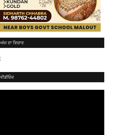
ਅੱਜ ਦਾ ਵਿਚਾਰ
ਵੀਡੀਓਜ਼