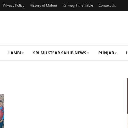
Privacy Policy
History of Malout
Railway Time Table
Contact Us
LAMBI
SRI MUKTSAR SAHIB NEWS
PUNJAB