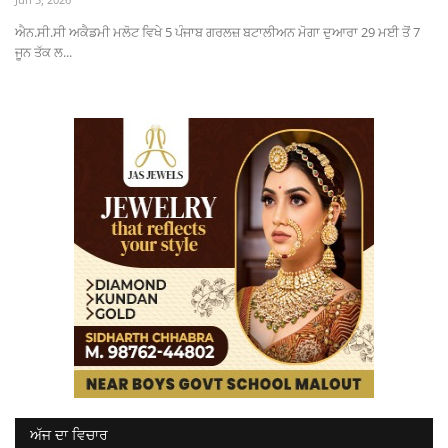
ਐਨ.ਸੀ.ਸੀ ਅਕੈਡਮੀ ਮਲੋਟ ਵਿਖੇ 5 ਪੰਜਾਬ ਗਰਲਜ਼ ਬਟਾਲੀਅਨ ਮੋਗਾ ਦੁਆਰਾ 29 ਮਈ ਤੋਂ 7
ਜੂਨ ਤੱਕ ਲ...
ਅੱਜ ਦਾ ਵਿਚਾਰ