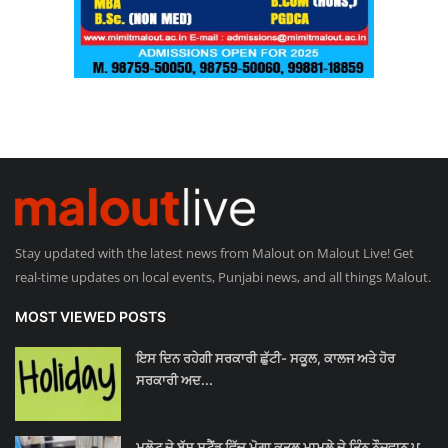
Stay updated with the latest news from Malout on Malout Live! Get
real-time updates on local events, Punjabi news, and all things Malout.
MOST VIEWED POSTS
ਇਸ ਦਿਨ ਰਹੇਗੀ ਸਰਕਾਰੀ ਛੁੱਟੀ- ਸਕੂਲ, ਕਾਲਜ ਅਤੇ ਹੋਰ
ਸਰਕਾਰੀ ਅਦ...
ਮਲੋਟ ਦੇ ਬੱਸ ਸਟੈਂਡ ਵਿੱਚ ਮੋਗਾ ਕਤਲ ਮਾਮਲੇ ਦੇ ਤਿੰਨ ਨੌਜਵਾਨ ਪੁ...