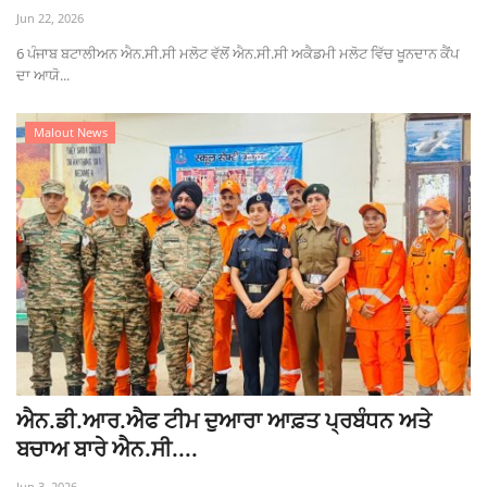
Jun 22, 2026
6 ਪੰਜਾਬ ਬਟਾਲੀਅਨ ਐਨ.ਸੀ.ਸੀ ਮਲੋਟ ਵੱਲੋਂ ਐਨ.ਸੀ.ਸੀ ਅਕੈਡਮੀ ਮਲੋਟ ਵਿੱਚ ਖੂਨਦਾਨ ਕੈਂਪ
ਦਾ ਆਯੋ...
Malout News
ਐਨ.ਡੀ.ਆਰ.ਐਫ ਟੀਮ ਦੁਆਰਾ ਆਫ਼ਤ ਪ੍ਰਬੰਧਨ ਅਤੇ
ਬਚਾਅ ਬਾਰੇ ਐਨ.ਸੀ....
Jun 3, 2026