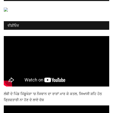
ਵੀਡੀਓਜ਼
ਲੰਬੀ ਦੇ ਪਿੰਡ ਮਿੱਡੂਖੇੜਾ 'ਚ ਨੌਜਵਾਨ ਦਾ ਰਾੜਾਂ ਮਾਰ ਕੇ ਕਤਲ, ਸਿਆਸੀ ਸ਼ਹਿ ਹੇਠ
ਗ੍ਰਿਫਤਾਰੀ ਨਾ ਹੋਣ ਦੇ ਲਾਏ ਦੋਸ਼