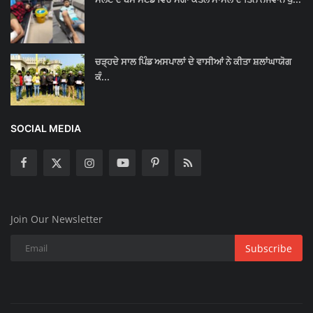
ਚੜ੍ਹਦੇ ਸਾਲ ਪਿੰਡ ਅਸਪਾਲਾਂ ਦੇ ਵਾਸੀਆਂ ਨੇ ਕੀਤਾ ਸ਼ਲਾਂਘਾਯੋਗ
ਕੰ...
SOCIAL MEDIA
Join Our Newsletter
Subscribe