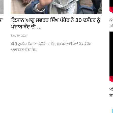
ਕ”
ਕਿਸਾਨ ਆਗੂ ਸਵਰਨ ਸਿੰਘ ਪੰਧੇਰ ਨੇ 30 ਦਸੰਬਰ ਨੂੰ
ਲੰ
ਸ਼ਹ
ਪੰਜਾਬ ਬੰਦ ਦੀ ...
Dec 19, 2024
ਬੀਤੀ ਦੁਪਹਿਰ ਕਿਸਾਨਾਂ ਵੱਲੋਂ ਪੰਜਾਬ ਵਿੱਚ 03 ਘੰਟੇ ਲਈ ਰੇਲਾਂ ਰੋਕ ਕੇ ਰੋਸ
ਪ੍ਰਦਰਸ਼ਨ ਕੀਤਾ ਗਿ...
ਮਲ
ਲਾ