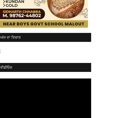
ਅੱਜ ਦਾ ਵਿਚਾਰ
ਵੀਡੀਓਜ਼