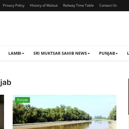
Privacy Policy
History of Malout
Railway Time Table
Contact Us
LAMBI
SRI MUKTSAR SAHIB NEWS
PUNJAB
jab
Punjab