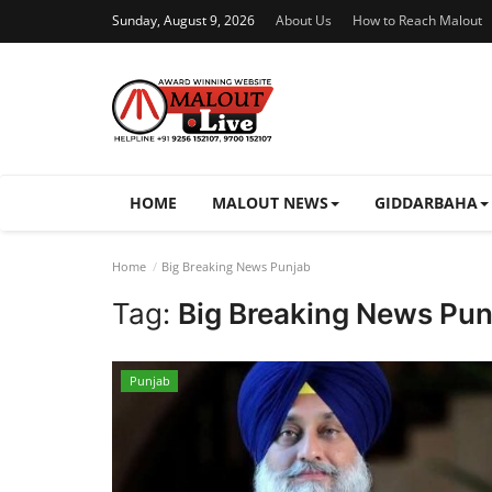
Sunday, August 9, 2026
About Us
How to Reach Malout
HOME
MALOUT NEWS
GIDDARBAHA
Home
Big Breaking News Punjab
Tag:
Big Breaking News Pun
Punjab