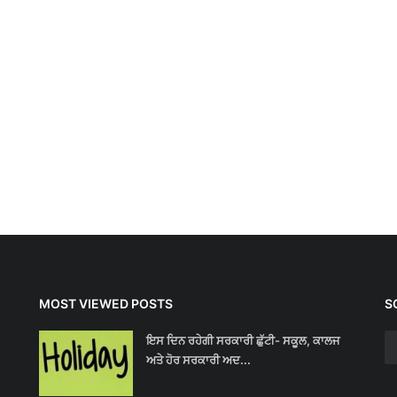
MOST VIEWED POSTS
S
ਇਸ ਦਿਨ ਰਹੇਗੀ ਸਰਕਾਰੀ ਛੁੱਟੀ- ਸਕੂਲ, ਕਾਲਜ
ਅਤੇ ਹੋਰ ਸਰਕਾਰੀ ਅਦ...