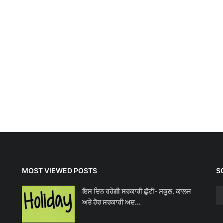
MOST VIEWED POSTS
S
ਇਸ ਦਿਨ ਰਹੇਗੀ ਸਰਕਾਰੀ ਛੁੱਟੀ- ਸਕੂਲ, ਕਾਲਜ
ਅਤੇ ਹੋਰ ਸਰਕਾਰੀ ਅਦ...