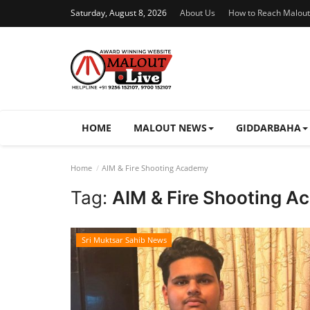
Saturday, August 8, 2026
About Us
How to Reach Malout
HOME
MALOUT NEWS
GIDDARBAHA
Home
AIM & Fire Shooting Academy
Tag:
AIM & Fire Shooting 
Sri Muktsar Sahib News