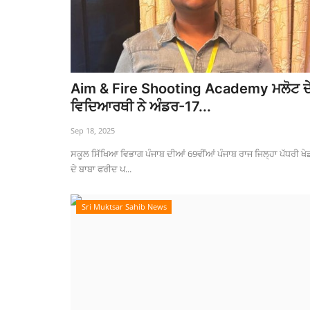
Aim & Fire Shooting Academy ਮਲੋਟ ਦ
ਵਿਦਿਆਰਥੀ ਨੇ ਅੰਡਰ-17...
Sep 18, 2025
ਸਕੂਲ ਸਿੱਖਿਆ ਵਿਭਾਗ ਪੰਜਾਬ ਦੀਆਂ 69ਵੀਂਆਂ ਪੰਜਾਬ ਰਾਜ ਜਿਲ੍ਹਾ ਪੱਧਰੀ ਖੇਡ
ਦੇ ਬਾਬਾ ਫਰੀਦ ਪ...
Sri Muktsar Sahib News