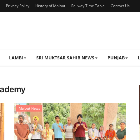
Privacy Policy
History of Malout
Railway Time Table
Contact Us
LAMBI
SRI MUKTSAR SAHIB NEWS
PUNJAB
Academy
Malout News