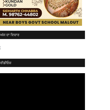
ਅੱਜ ਦਾ ਵਿਚਾਰ
ਵੀਡੀਓਜ਼