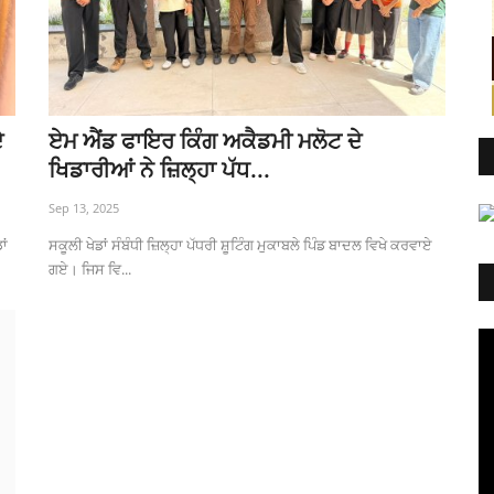
ੇ
ਏਮ ਐਂਡ ਫਾਇਰ ਕਿੰਗ ਅਕੈਡਮੀ ਮਲੋਟ ਦੇ
ਖਿਡਾਰੀਆਂ ਨੇ ਜ਼ਿਲ੍ਹਾ ਪੱਧ...
Sep 13, 2025
ਾਂ
ਸਕੂਲੀ ਖੇਡਾਂ ਸੰਬੰਧੀ ਜ਼ਿਲ੍ਹਾ ਪੱਧਰੀ ਸ਼ੂਟਿੰਗ ਮੁਕਾਬਲੇ ਪਿੰਡ ਬਾਦਲ ਵਿਖੇ ਕਰਵਾਏ
ਗਏ। ਜਿਸ ਵਿ...