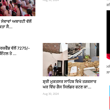
ਸ਼ਹ
 ਸੇਵਾਵਾਂ ਅਥਾਰਟੀ ਵੱਲੋਂ
ਕਤਾ ਸੈ...
ਾਰਕਫੈੱਡ ਵੱਲੋਂ 7275/-
ਇੰਟਲ ਤੇ ...
ਮਲ
ਲਾ
ਸ਼੍ਰੀ ਮੁਕਤਸਰ ਸਾਹਿਬ ਵਿਖੇ ਤੜਕਸਾਰ
ਘਰ ਵਿੱਚ ਗੈਸ ਸਿਲੰਡਰ ਫਟਣ ਕਾ...
Aug 30, 2024