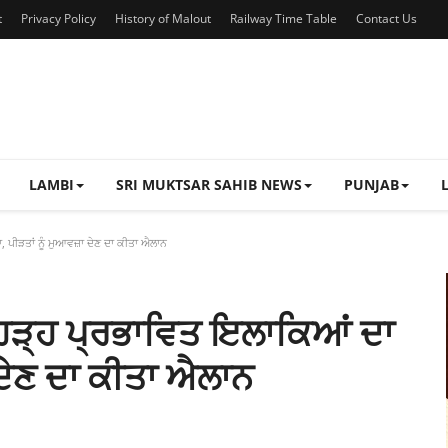
t
Privacy Policy
History of Malout
Railway Time Table
Contact Us
LAMBI
SRI MUKTSAR SAHIB NEWS
PUNJAB
ਾ, ਪੀੜਤਾਂ ਨੂੰ ਮੁਆਵਜ਼ਾ ਦੇਣ ਦਾ ਕੀਤਾ ਐਲਾਨ
ੋਂ ਹੜ੍ਹ ਪ੍ਰਭਾਵਿਤ ਇਲਾਕਿਆਂ ਦਾ
 ਦੇਣ ਦਾ ਕੀਤਾ ਐਲਾਨ