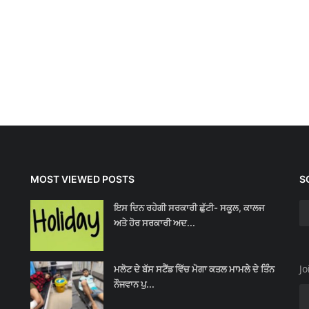
MOST VIEWED POSTS
S
ਇਸ ਦਿਨ ਰਹੇਗੀ ਸਰਕਾਰੀ ਛੁੱਟੀ- ਸਕੂਲ, ਕਾਲਜ
ਅਤੇ ਹੋਰ ਸਰਕਾਰੀ ਅਦ...
Jo
ਮਲੋਟ ਦੇ ਬੱਸ ਸਟੈਂਡ ਵਿੱਚ ਮੋਗਾ ਕਤਲ ਮਾਮਲੇ ਦੇ ਤਿੰਨ
ਨੌਜਵਾਨ ਪੁ...