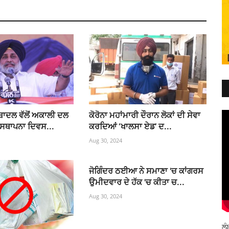
ਬਾਦਲ ਵੱਲੋਂ ਅਕਾਲੀ ਦਲ
ਕੋਰੋਨਾ ਮਹਾਂਮਾਰੀ ਦੌਰਾਨ ਲੋਕਾਂ ਦੀ ਸੇਵਾ
 ਸਥਾਪਨਾ ਦਿਵਸ...
ਕਰਦਿਆਂ ‘ਖਾਲਸਾ ਏਡ’ ਦ...
Aug 30, 2024
ਜੋਗਿੰਦਰ ਠਈਆ ਨੇ ਸਮਾਣਾ 'ਚ ਕਾਂਗਰਸ
ਉਮੀਦਵਾਰ ਦੇ ਹੱਕ 'ਚ ਕੀਤਾ ਚ...
Aug 30, 2024
ਲੰ