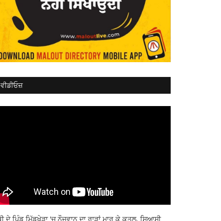
ਵੀਡੀਓਜ਼
ਬੀ ਦੇ ਪਿੰਡ ਮਿੱਡੂਖੇੜਾ 'ਚ ਨੌਜਵਾਨ ਦਾ ਰਾੜਾਂ ਮਾਰ ਕੇ ਕਤਲ, ਸਿਆਸੀ