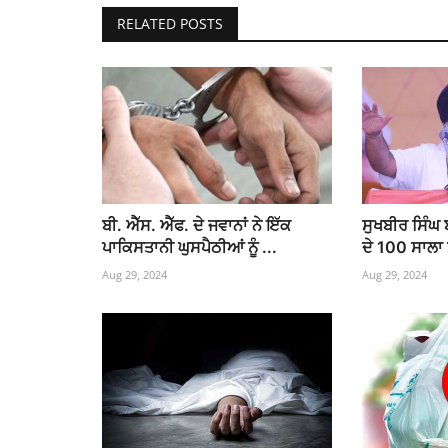
RELATED POSTS
ਬੀ. ਐੱਸ. ਐੱਫ. ਦੇ ਜਵਾਨਾਂ ਨੇ ਇੱਕ
ਸੁਖਬੀਰ ਸਿੰਘ 
ਪਾਕਿਸਤਾਨੀ ਘੁਸਪੈਠੀਆਂ ਨੂੰ ...
ਦੇ 100 ਸਾਲਾ
Aug 29, 2024
Aug 29, 2024