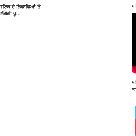
ਸ਼ਹ
ਸਟਿਕ ਦੇ ਲਿਫਾਫਿਆਂ ’ਤੇ
ਲੱਗੇਗੀ ਪੂ...
ਮਲ
ਲਾ