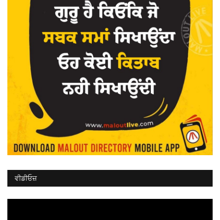
ਵੀਡੀਓਜ਼