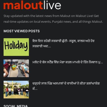
Stay updated with the latest news from Malout on Malout Live! Get
real-time updates on local events, Punjabi news, and all things Malout.
MOST VIEWED POSTS
ਇਸ ਦਿਨ ਰਹੇਗੀ ਸਰਕਾਰੀ ਛੁੱਟੀ- ਸਕੂਲ, ਕਾਲਜ ਅਤੇ ਹੋਰ
ਸਰਕਾਰੀ ਅਦ...
ਮਲੋਟ ਦੇ ਬੱਸ ਸਟੈਂਡ ਵਿੱਚ ਮੋਗਾ ਕਤਲ ਮਾਮਲੇ ਦੇ ਤਿੰਨ ਨੌਜਵਾਨ ਪੁ...
ਚੜ੍ਹਦੇ ਸਾਲ ਪਿੰਡ ਅਸਪਾਲਾਂ ਦੇ ਵਾਸੀਆਂ ਨੇ ਕੀਤਾ ਸ਼ਲਾਂਘਾਯੋਗ
ਕੰ...
SOCIAL MEDIA