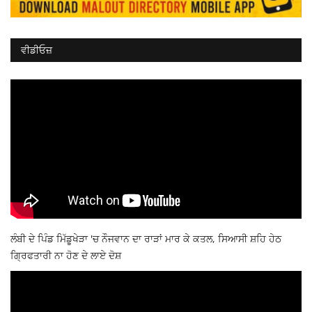
ਵੀਡੀਓਜ਼
ਲੰਬੀ ਦੇ ਪਿੰਡ ਮਿੱਡੂਖੇੜਾ 'ਚ ਨੌਜਵਾਨ ਦਾ ਰਾੜਾਂ ਮਾਰ ਕੇ ਕਤਲ, ਸਿਆਸੀ ਸ਼ਹਿ ਹੇਠ
ਗ੍ਰਿਫਤਾਰੀ ਨਾ ਹੋਣ ਦੇ ਲਾਏ ਦੋਸ਼