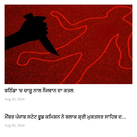
ਬਠਿੰਡਾ 'ਚ ਚਾਕੂ ਨਾਲ ਨੌਜਵਾਨ ਦਾ ਕਤਲ
Aug 29, 2024
ਮੈਂਬਰ ਪੰਜਾਬ ਸਟੇਟ ਫੂਡ ਕਮਿਸ਼ਨ ਨੇ ਬਲਾਕ ਸ਼੍ਰੀ ਮੁਕਤਸਰ ਸਾਹਿਬ ਦ...
Aug 30, 2024