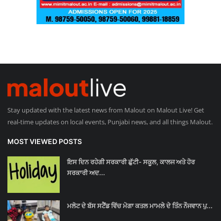
Stay updated with the latest news from Malout on Malout Live! Get
real-time updates on local events, Punjabi news, and all things Malout.
MOST VIEWED POSTS
ਇਸ ਦਿਨ ਰਹੇਗੀ ਸਰਕਾਰੀ ਛੁੱਟੀ- ਸਕੂਲ, ਕਾਲਜ ਅਤੇ ਹੋਰ
ਸਰਕਾਰੀ ਅਦ...
ਮਲੋਟ ਦੇ ਬੱਸ ਸਟੈਂਡ ਵਿੱਚ ਮੋਗਾ ਕਤਲ ਮਾਮਲੇ ਦੇ ਤਿੰਨ ਨੌਜਵਾਨ ਪੁ...