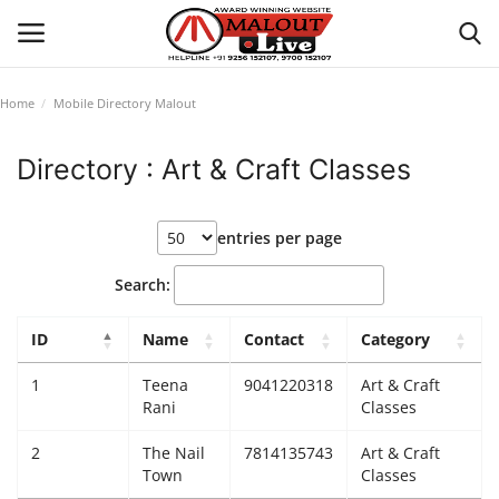
Home
Mobile Directory Malout
Login
Register
Directory : Art & Craft Classes
Home
entries per page
About Us
Search:
How to Reach Malout
ID
Name
Contact
Category
Privacy Policy
1
Teena
9041220318
Art & Craft
Rani
Classes
Malout News
2
The Nail
7814135743
Art & Craft
Town
Classes
History of Malout