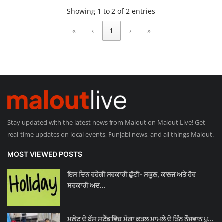
Showing 1 to 2 of 2 entries
Giddarbaha
«
‹
1
›
»
Railway Time Table
Lambi
Sri Muktsar Sahib News
Punjab
Stay updated with the latest news from Malout on Malout Live! Get
real-time updates on local events, Punjabi news, and all things Malout.
Life & Style
MOST VIEWED POSTS
Important
ਇਸ ਦਿਨ ਰਹੇਗੀ ਸਰਕਾਰੀ ਛੁੱਟੀ- ਸਕੂਲ, ਕਾਲਜ ਅਤੇ ਹੋਰ
ਸਰਕਾਰੀ ਅਦ...
Contact Us
ਮਲੋਟ ਦੇ ਬੱਸ ਸਟੈਂਡ ਵਿੱਚ ਮੋਗਾ ਕਤਲ ਮਾਮਲੇ ਦੇ ਤਿੰਨ ਨੌਜਵਾਨ ਪੁ...