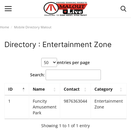
Home
Mobile Directory Malout
Login
Register
Directory : Entertainment Zone
Home
entries per page
About Us
Search:
How to Reach Malout
ID
Name
Contact
Category
Privacy Policy
1
Funcity
9876363044
Entertainment
Amusement
Zone
Malout News
Park
Showing 1 to 1 of 1 entry
History of Malout