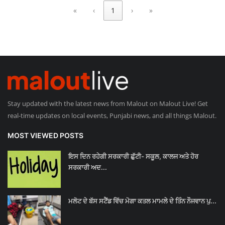
«
‹
1
›
»
Giddarbaha
Railway Time Table
Lambi
Sri Muktsar Sahib News
Stay updated with the latest news from Malout on Malout Live! Get
real-time updates on local events, Punjabi news, and all things Malout.
Punjab
MOST VIEWED POSTS
Life & Style
ਇਸ ਦਿਨ ਰਹੇਗੀ ਸਰਕਾਰੀ ਛੁੱਟੀ- ਸਕੂਲ, ਕਾਲਜ ਅਤੇ ਹੋਰ
ਸਰਕਾਰੀ ਅਦ...
Important
Contact Us
ਮਲੋਟ ਦੇ ਬੱਸ ਸਟੈਂਡ ਵਿੱਚ ਮੋਗਾ ਕਤਲ ਮਾਮਲੇ ਦੇ ਤਿੰਨ ਨੌਜਵਾਨ ਪੁ...