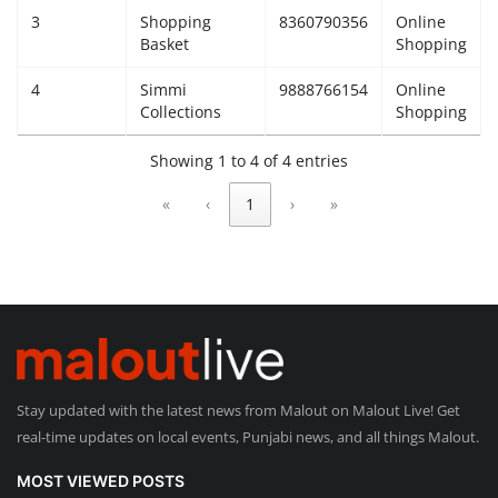
3
Shopping
8360790356
Online
Giddarbaha
Basket
Shopping
4
Simmi
9888766154
Online
Railway Time Table
Collections
Shopping
Lambi
Showing 1 to 4 of 4 entries
«
‹
1
›
»
Sri Muktsar Sahib News
Punjab
Life & Style
Important
Stay updated with the latest news from Malout on Malout Live! Get
Contact Us
real-time updates on local events, Punjabi news, and all things Malout.
MOST VIEWED POSTS