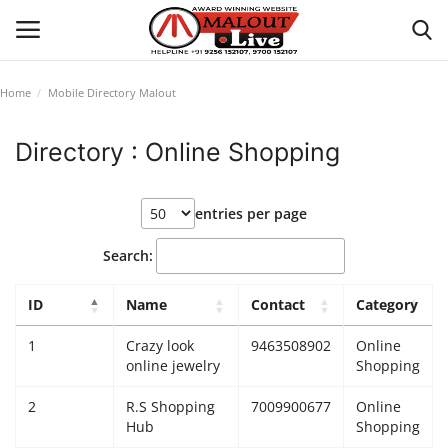
Home
Mobile Directory Malout
Login
Register
Directory : Online Shopping
Home
entries per page
About Us
Search:
How to Reach Malout
ID
Name
Contact
Category
Privacy Policy
1
Crazy look
9463508902
Online
online jewelry
Shopping
Malout News
2
R.S Shopping
7009900677
Online
Hub
Shopping
History of Malout