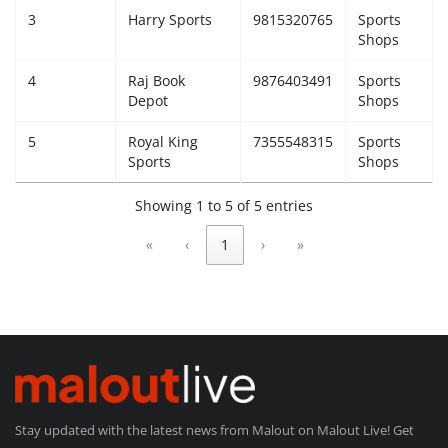
3
Harry Sports
9815320765
Sports
Giddarbaha
Shops
4
Raj Book
9876403491
Sports
Railway Time Table
Depot
Shops
Lambi
5
Royal King
7355548315
Sports
Sports
Shops
Sri Muktsar Sahib News
Showing 1 to 5 of 5 entries
Punjab
«
‹
1
›
»
Life & Style
Important
Contact Us
Stay updated with the latest news from Malout on Malout Live! Get