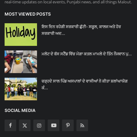
real-time updates on local events, Punjabi news, and all things Malout.
MOST VIEWED POSTS
ਇਸ ਦਿਨ ਰਹੇਗੀ ਸਰਕਾਰੀ ਛੁੱਟੀ- ਸਕੂਲ, ਕਾਲਜ ਅਤੇ ਹੋਰ
ਸਰਕਾਰੀ ਅਦ...
ਮਲੋਟ ਦੇ ਬੱਸ ਸਟੈਂਡ ਵਿੱਚ ਮੋਗਾ ਕਤਲ ਮਾਮਲੇ ਦੇ ਤਿੰਨ ਨੌਜਵਾਨ ਪੁ...
ਚੜ੍ਹਦੇ ਸਾਲ ਪਿੰਡ ਅਸਪਾਲਾਂ ਦੇ ਵਾਸੀਆਂ ਨੇ ਕੀਤਾ ਸ਼ਲਾਂਘਾਯੋਗ
ਕੰ...
SOCIAL MEDIA