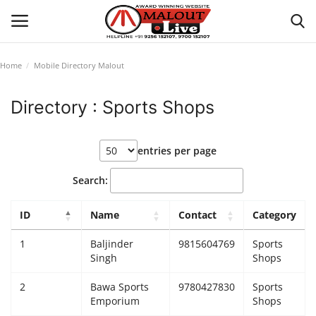
Home
Mobile Directory Malout
Login
Register
Directory : Sports Shops
Home
entries per page
About Us
Search:
How to Reach Malout
ID
Name
Contact
Category
Privacy Policy
1
Baljinder
9815604769
Sports
Singh
Shops
Malout News
2
Bawa Sports
9780427830
Sports
Emporium
Shops
History of Malout