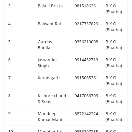
3
Bala Ji Bricks
9815186261
B.K.O
Giddarbaha
(Bhatha)
4
Balwant Rai
9217737829
B.K.O
Railway Time Table
(Bhatha)
Lambi
5
Gurdas
9356210008
B.K.O
Bhullar
(Bhatha)
Sri Muktsar Sahib News
6
Jaswinder
9914452719
B.K.O
Singh
(Bhatha)
Punjab
7
Karamgarh
9915065361
B.K.O
(Bhatha)
Life & Style
8
Kishore chand
9417066709
B.K.O
Important
& Sons
(Bhatha)
9
Mandeep
8872142224
B.K.O
Contact Us
Kumar Mani
(Bhatha)
10
Manohar Lal
9356207235
B.K.O