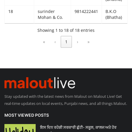
18
surinder
9814222441
B.K.O
Mohan & Co.
(Bhatha)
Showing 1 to 18 of 18 entries
«
‹
1
›
»
Stay updated with the latest news from Malout on Malout Live! Get
real-time updates on local events, Punjabi news, and all things Malout.
MOST VIEWED POSTS
ਇਸ ਦਿਨ ਰਹੇਗੀ ਸਰਕਾਰੀ ਛੁੱਟੀ- ਸਕੂਲ, ਕਾਲਜ ਅਤੇ ਹੋਰ