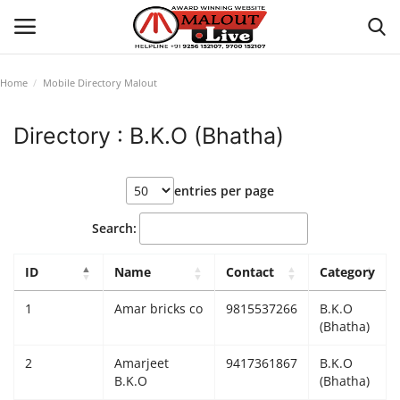
Home
Mobile Directory Malout
Login
Register
Directory : B.K.O (Bhatha)
Home
entries per page
About Us
Search:
How to Reach Malout
ID
Name
Contact
Category
Privacy Policy
1
Amar bricks co
9815537266
B.K.O
(Bhatha)
Malout News
2
Amarjeet
9417361867
B.K.O
B.K.O
(Bhatha)
History of Malout