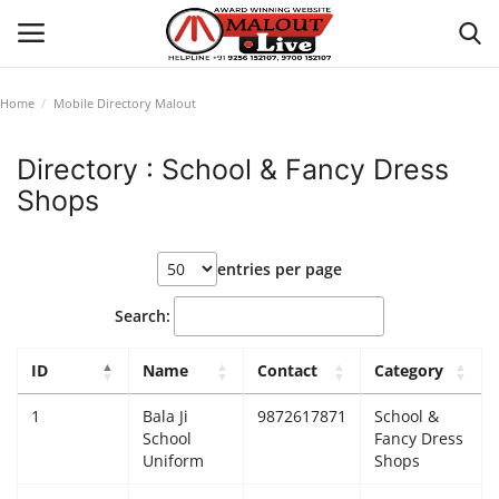
Home
Mobile Directory Malout
Login
Register
Directory : School & Fancy Dress
Shops
Home
About Us
entries per page
How to Reach Malout
Search:
Privacy Policy
ID
Name
Contact
Category
1
Bala Ji
9872617871
School &
Malout News
School
Fancy Dress
Uniform
Shops
History of Malout