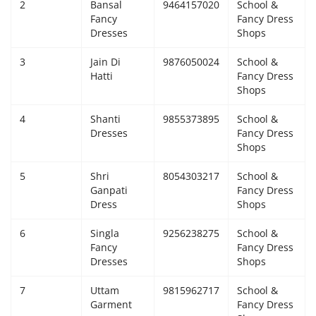
2
Bansal
9464157020
School &
Fancy
Fancy Dress
Giddarbaha
Dresses
Shops
Railway Time Table
3
Jain Di
9876050024
School &
Hatti
Fancy Dress
Shops
Lambi
4
Shanti
9855373895
School &
Sri Muktsar Sahib News
Dresses
Fancy Dress
Shops
Punjab
5
Shri
8054303217
School &
Ganpati
Fancy Dress
Life & Style
Dress
Shops
6
Singla
9256238275
School &
Important
Fancy
Fancy Dress
Dresses
Shops
Contact Us
7
Uttam
9815962717
School &
Garment
Fancy Dress