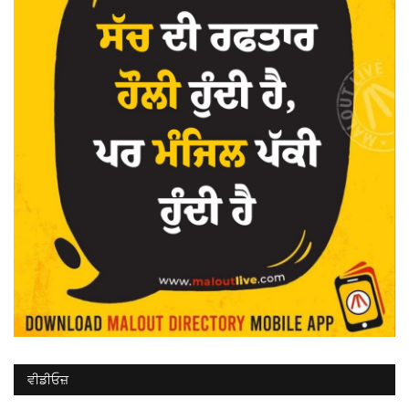
ਵੀਡੀਓਜ਼