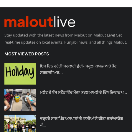
Stay updated with the latest news from Malout on Malout Live! Get
real-time updates on local events, Punjabi news, and all things Malout.
MOST VIEWED POSTS
ਇਸ ਦਿਨ ਰਹੇਗੀ ਸਰਕਾਰੀ ਛੁੱਟੀ- ਸਕੂਲ, ਕਾਲਜ ਅਤੇ ਹੋਰ
ਸਰਕਾਰੀ ਅਦ...
ਮਲੋਟ ਦੇ ਬੱਸ ਸਟੈਂਡ ਵਿੱਚ ਮੋਗਾ ਕਤਲ ਮਾਮਲੇ ਦੇ ਤਿੰਨ ਨੌਜਵਾਨ ਪੁ...
ਚੜ੍ਹਦੇ ਸਾਲ ਪਿੰਡ ਅਸਪਾਲਾਂ ਦੇ ਵਾਸੀਆਂ ਨੇ ਕੀਤਾ ਸ਼ਲਾਂਘਾਯੋਗ
ਕੰ...