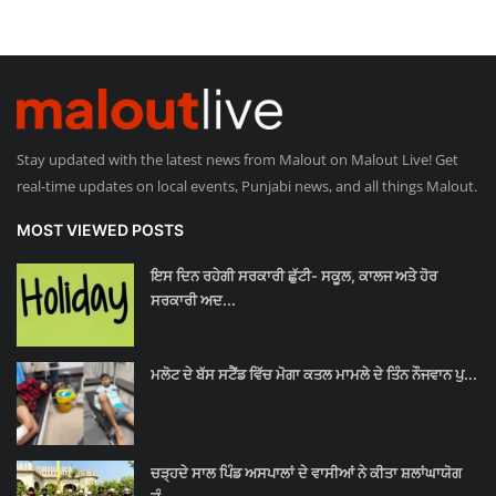
Stay updated with the latest news from Malout on Malout Live! Get
real-time updates on local events, Punjabi news, and all things Malout.
MOST VIEWED POSTS
ਇਸ ਦਿਨ ਰਹੇਗੀ ਸਰਕਾਰੀ ਛੁੱਟੀ- ਸਕੂਲ, ਕਾਲਜ ਅਤੇ ਹੋਰ
ਸਰਕਾਰੀ ਅਦ...
ਮਲੋਟ ਦੇ ਬੱਸ ਸਟੈਂਡ ਵਿੱਚ ਮੋਗਾ ਕਤਲ ਮਾਮਲੇ ਦੇ ਤਿੰਨ ਨੌਜਵਾਨ ਪੁ...
ਚੜ੍ਹਦੇ ਸਾਲ ਪਿੰਡ ਅਸਪਾਲਾਂ ਦੇ ਵਾਸੀਆਂ ਨੇ ਕੀਤਾ ਸ਼ਲਾਂਘਾਯੋਗ