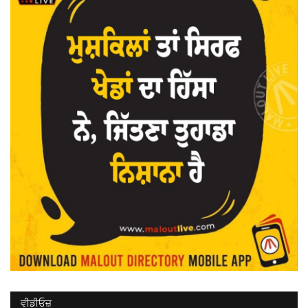
ਵੀਡੀਓਜ਼