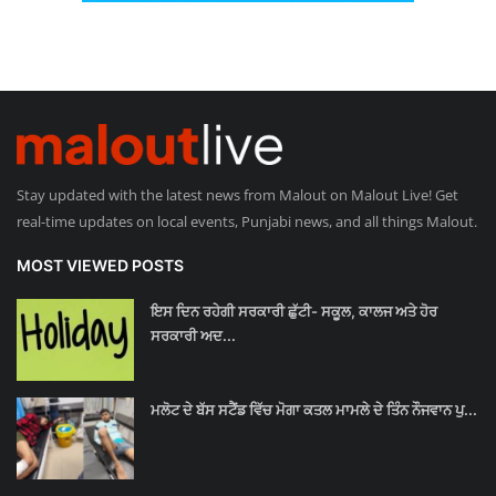
Stay updated with the latest news from Malout on Malout Live! Get
real-time updates on local events, Punjabi news, and all things Malout.
MOST VIEWED POSTS
ਇਸ ਦਿਨ ਰਹੇਗੀ ਸਰਕਾਰੀ ਛੁੱਟੀ- ਸਕੂਲ, ਕਾਲਜ ਅਤੇ ਹੋਰ
ਸਰਕਾਰੀ ਅਦ...
ਮਲੋਟ ਦੇ ਬੱਸ ਸਟੈਂਡ ਵਿੱਚ ਮੋਗਾ ਕਤਲ ਮਾਮਲੇ ਦੇ ਤਿੰਨ ਨੌਜਵਾਨ ਪੁ...