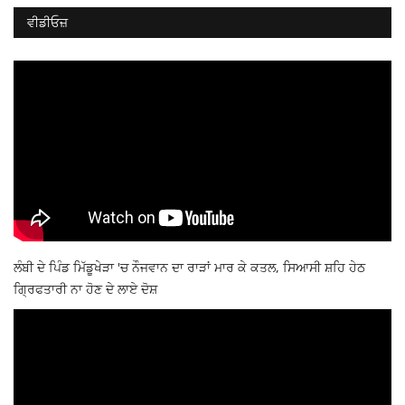
ਵੀਡੀਓਜ਼
ਲੰਬੀ ਦੇ ਪਿੰਡ ਮਿੱਡੂਖੇੜਾ 'ਚ ਨੌਜਵਾਨ ਦਾ ਰਾੜਾਂ ਮਾਰ ਕੇ ਕਤਲ, ਸਿਆਸੀ ਸ਼ਹਿ ਹੇਠ
ਗ੍ਰਿਫਤਾਰੀ ਨਾ ਹੋਣ ਦੇ ਲਾਏ ਦੋਸ਼