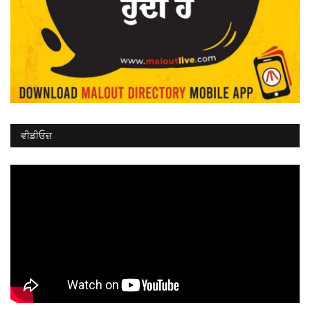
ਵੀਡੀਓਜ਼