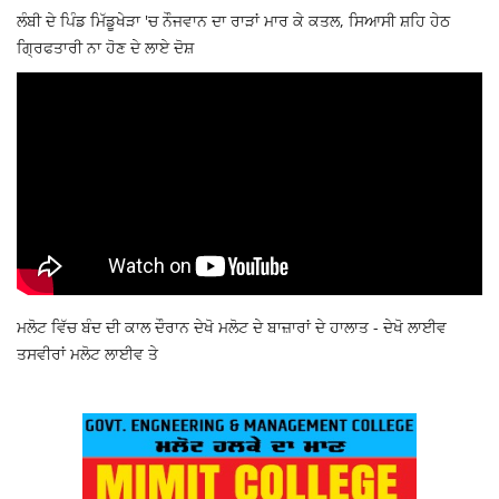
ਲੰਬੀ ਦੇ ਪਿੰਡ ਮਿੱਡੂਖੇੜਾ 'ਚ ਨੌਜਵਾਨ ਦਾ ਰਾੜਾਂ ਮਾਰ ਕੇ ਕਤਲ, ਸਿਆਸੀ ਸ਼ਹਿ ਹੇਠ
ਗ੍ਰਿਫਤਾਰੀ ਨਾ ਹੋਣ ਦੇ ਲਾਏ ਦੋਸ਼
ਮਲੋਟ ਵਿੱਚ ਬੰਦ ਦੀ ਕਾਲ ਦੌਰਾਨ ਦੇਖੋ ਮਲੋਟ ਦੇ ਬਾਜ਼ਾਰਾਂ ਦੇ ਹਾਲਾਤ - ਦੇਖੋ ਲਾਈਵ
ਤਸਵੀਰਾਂ ਮਲੋਟ ਲਾਈਵ ਤੇ