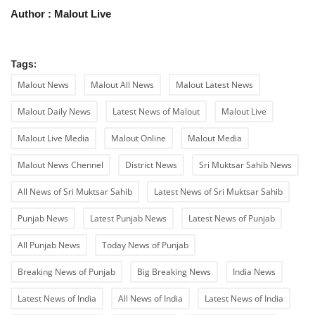
Author : Malout Live
Tags:
Malout News
Malout All News
Malout Latest News
Malout Daily News
Latest News of Malout
Malout Live
Malout Live Media
Malout Online
Malout Media
Malout News Chennel
District News
Sri Muktsar Sahib News
All News of Sri Muktsar Sahib
Latest News of Sri Muktsar Sahib
Punjab News
Latest Punjab News
Latest News of Punjab
All Punjab News
Today News of Punjab
Breaking News of Punjab
Big Breaking News
India News
Latest News of India
All News of India
Latest News of India