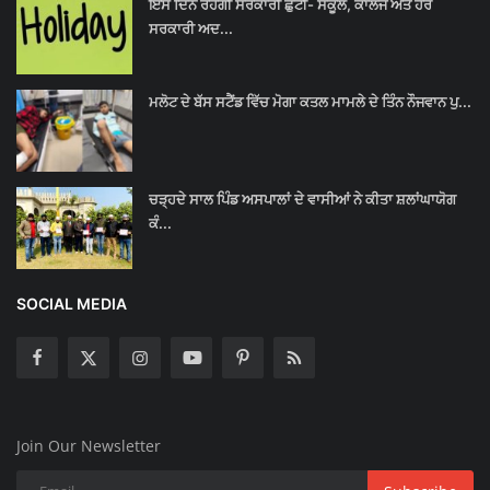
ਇਸ ਦਿਨ ਰਹੇਗੀ ਸਰਕਾਰੀ ਛੁੱਟੀ- ਸਕੂਲ, ਕਾਲਜ ਅਤੇ ਹੋਰ
ਸਰਕਾਰੀ ਅਦ...
ਮਲੋਟ ਦੇ ਬੱਸ ਸਟੈਂਡ ਵਿੱਚ ਮੋਗਾ ਕਤਲ ਮਾਮਲੇ ਦੇ ਤਿੰਨ ਨੌਜਵਾਨ ਪੁ...
ਚੜ੍ਹਦੇ ਸਾਲ ਪਿੰਡ ਅਸਪਾਲਾਂ ਦੇ ਵਾਸੀਆਂ ਨੇ ਕੀਤਾ ਸ਼ਲਾਂਘਾਯੋਗ
ਕੰ...
SOCIAL MEDIA
Join Our Newsletter