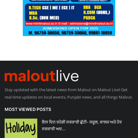
Stay updated with the latest news from Malout on Malout Live! Get
real-time updates on local events, Punjabi news, and all things Malout.
MOST VIEWED POSTS
ਇਸ ਦਿਨ ਰਹੇਗੀ ਸਰਕਾਰੀ ਛੁੱਟੀ- ਸਕੂਲ, ਕਾਲਜ ਅਤੇ ਹੋਰ
ਸਰਕਾਰੀ ਅਦ...