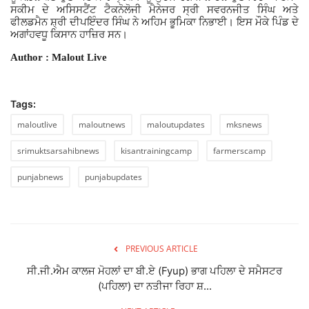
ਸਕੀਮ ਦੇ ਅਸਿਸਟੈਂਟ ਟੈਕਨੋਲੋਜੀ ਮੈਨੇਜਰ ਸ੍ਰੀ ਸਵਰਨਜੀਤ ਸਿੰਘ ਅਤੇ
ਫੀਲਡਮੈਨ ਸ਼੍ਰੀ ਦੀਪਇੰਦਰ ਸਿੰਘ ਨੇ ਅਹਿਮ ਭੂਮਿਕਾ ਨਿਭਾਈ। ਇਸ ਮੌਕੇ ਪਿੰਡ ਦੇ
ਅਗਾਂਹਵਧੂ ਕਿਸਾਨ ਹਾਜ਼ਿਰ ਸਨ।
Author : Malout Live
Tags:
maloutlive
maloutnews
maloutupdates
mksnews
srimuktsarsahibnews
kisantrainingcamp
farmerscamp
punjabnews
punjabupdates
PREVIOUS ARTICLE
ਸੀ.ਜੀ.ਐਮ ਕਾਲਜ ਮੋਹਲਾਂ ਦਾ ਬੀ.ਏ (Fyup) ਭਾਗ ਪਹਿਲਾ ਦੇ ਸਮੈਸਟਰ
(ਪਹਿਲਾ) ਦਾ ਨਤੀਜਾ ਰਿਹਾ ਸ਼...