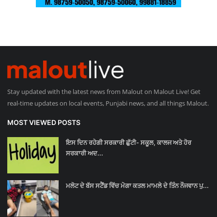
Stay updated with the latest news from Malout on Malout Live! Get
real-time updates on local events, Punjabi news, and all things Malout.
MOST VIEWED POSTS
ਇਸ ਦਿਨ ਰਹੇਗੀ ਸਰਕਾਰੀ ਛੁੱਟੀ- ਸਕੂਲ, ਕਾਲਜ ਅਤੇ ਹੋਰ
ਸਰਕਾਰੀ ਅਦ...
ਮਲੋਟ ਦੇ ਬੱਸ ਸਟੈਂਡ ਵਿੱਚ ਮੋਗਾ ਕਤਲ ਮਾਮਲੇ ਦੇ ਤਿੰਨ ਨੌਜਵਾਨ ਪੁ...