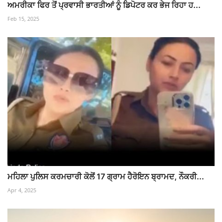
ਅਮਰੀਕਾ ਫਿਰ ਤੋਂ ਪ੍ਰਵਾਸੀ ਭਾਰਤੀਆਂ ਨੂੰ ਡਿਪੋਟਰ ਕਰ ਭੇਜ ਰਿਹਾ ਹ...
Feb 15, 2025
ਮਹਿਲਾ ਪੁਲਿਸ ਕਰਮਚਾਰੀ ਕੋਲੋਂ 17 ਗ੍ਰਾਮ ਹੈਰੋਇਨ ਬ੍ਰਾਮਦ, ਨੌਕਰੀ...
Apr 4, 2025