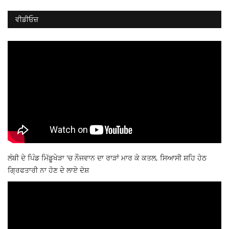
ਵੀਡੀਓਜ਼
ਲੰਬੀ ਦੇ ਪਿੰਡ ਮਿੱਡੂਖੇੜਾ 'ਚ ਨੌਜਵਾਨ ਦਾ ਰਾੜਾਂ ਮਾਰ ਕੇ ਕਤਲ, ਸਿਆਸੀ ਸ਼ਹਿ ਹੇਠ
ਗ੍ਰਿਫਤਾਰੀ ਨਾ ਹੋਣ ਦੇ ਲਾਏ ਦੋਸ਼