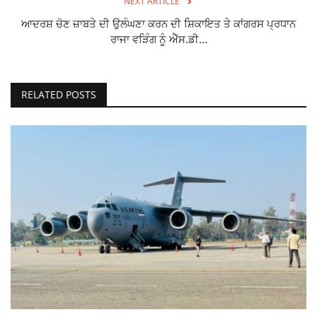
NEXT ARTICLE
ਆਦਰਸ਼ ਚੋਣ ਜ਼ਾਬਤੇ ਦੀ ਉਲੰਘਣਾ ਕਰਨ ਦੀ ਸ਼ਿਕਾਇਤ ਤੇ ਕਾਂਗਰਸ ਪ੍ਰਧਾਨ
ਰਾਜਾ ਵੜਿੰਗ ਨੂੰ ਐੱਸ.ਡੀ...
RELATED POSTS