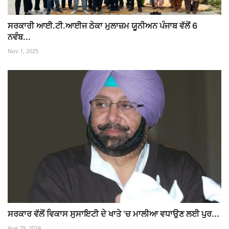
ਸਰਕਾਰੀ ਆਈ.ਟੀ.ਆਈਜ ਠੇਕਾ ਮੁਲਾਜ਼ਮ ਯੂਨੀਅਨ ਪੰਜਾਬ ਵੱਲੋਂ 6
ਨਵੰਬ...
Nov 1, 2025
ਸਰਕਾਰ ਵੱਲੋਂ ਵਿਕਾਸ ਸੁਸਾਇਟੀ ਦੇ ਖਾਤੇ ‘ਚ ਮਾਲੀਆ ਵਧਾਉਣ ਲਈ ਪੁਰ...
Aug 29, 2024