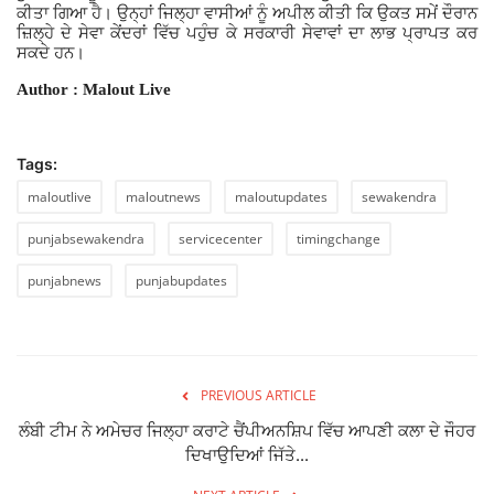
ਕੀਤਾ ਗਿਆ ਹੈ। ਉਨ੍ਹਾਂ ਜਿਲ੍ਹਾ ਵਾਸੀਆਂ ਨੂੰ ਅਪੀਲ ਕੀਤੀ ਕਿ
ਉਕਤ ਸਮੇਂ ਦੌਰਾਨ
ਜ਼ਿਲ੍ਹੇ ਦੇ ਸੇਵਾ ਕੇਂਦਰਾਂ ਵਿੱਚ ਪਹੁੰਚ ਕੇ ਸਰਕਾਰੀ
ਸੇਵਾਵਾਂ ਦਾ ਲਾਭ ਪ੍ਰਾਪਤ ਕਰ
ਸਕਦੇ ਹਨ।
Author : Malout Live
Tags:
maloutlive
maloutnews
maloutupdates
sewakendra
punjabsewakendra
servicecenter
timingchange
punjabnews
punjabupdates
PREVIOUS ARTICLE
ਲੰਬੀ ਟੀਮ ਨੇ ਅਮੇਚਰ ਜਿਲ੍ਹਾ ਕਰਾਟੇ ਚੈਂਪੀਅਨਸ਼ਿਪ ਵਿੱਚ ਆਪਣੀ ਕਲਾ ਦੇ ਜੌਹਰ
ਦਿਖਾਉਦਿਆਂ ਜਿੱਤੇ...