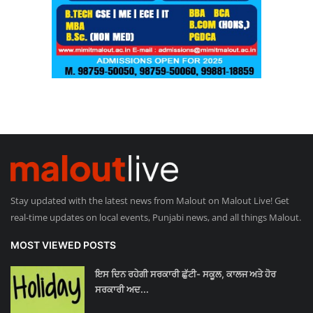
Stay updated with the latest news from Malout on Malout Live! Get
real-time updates on local events, Punjabi news, and all things Malout.
MOST VIEWED POSTS
ਇਸ ਦਿਨ ਰਹੇਗੀ ਸਰਕਾਰੀ ਛੁੱਟੀ- ਸਕੂਲ, ਕਾਲਜ ਅਤੇ ਹੋਰ
ਸਰਕਾਰੀ ਅਦ...