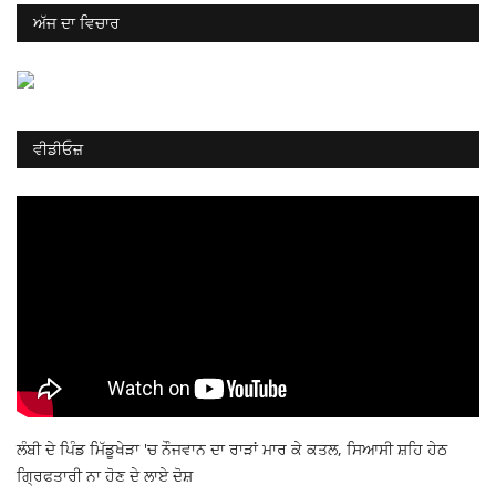
ਅੱਜ ਦਾ ਵਿਚਾਰ
ਵੀਡੀਓਜ਼
ਲੰਬੀ ਦੇ ਪਿੰਡ ਮਿੱਡੂਖੇੜਾ 'ਚ ਨੌਜਵਾਨ ਦਾ ਰਾੜਾਂ ਮਾਰ ਕੇ ਕਤਲ, ਸਿਆਸੀ ਸ਼ਹਿ ਹੇਠ
ਗ੍ਰਿਫਤਾਰੀ ਨਾ ਹੋਣ ਦੇ ਲਾਏ ਦੋਸ਼