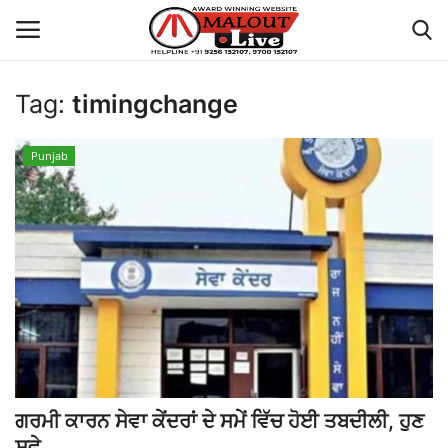
Tag:
timingchange
Login
Register
Punjab
Home
About Us
How to Reach Malout
Privacy Policy
Malout News
ਗਰਮੀ ਕਾਰਨ ਸੇਵਾ ਕੇਂਦਰਾਂ ਦੇ ਸਮੇਂ ਵਿੱਚ ਹੋਈ ਤਬਦੀਲੀ, ਹੁਣ
History of Malout
ਸਵੇ...