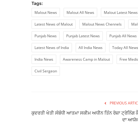
Tags:
Malout News
Malout All News
Malout Latest News
Latest News of Malout
Malout News Chennels
Mal
Punjab News
Punjab Latest News
Punjab All News
Latest News of India
All India News
Today All News
India News
Awareness Camp in Malout
Free Medi
Civil Sergeon
PREVIOUS ARTIC
ਕੁਦਰਤੀ ਖੇਤੀ ਸੰਬੰਧੀ ਆਤਮਾ ਸਕੀਮ ਅਧੀਨ ਤਿੰਨ ਰੋਜ਼ਾ ਟ੍ਰੇਨਿੰਗ ਕ
ਦਾ ਆਯੋ