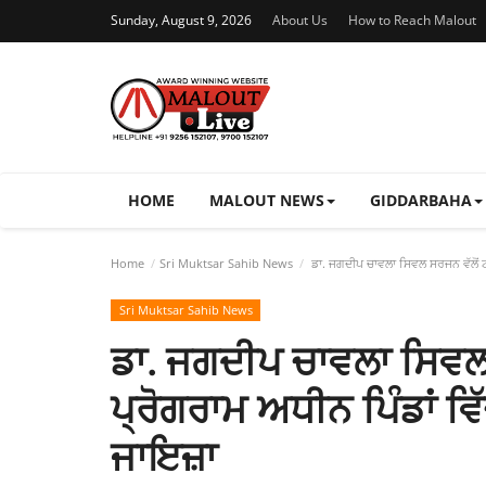
Sunday, August 9, 2026
About Us
How to Reach Malout
HOME
MALOUT NEWS
GIDDARBAHA
Home
Sri Muktsar Sahib News
ਡਾ. ਜਗਦੀਪ ਚਾਵਲਾ ਸਿਵਲ ਸਰਜਨ ਵੱਲੋਂ ਟ
Sri Muktsar Sahib News
ਡਾ. ਜਗਦੀਪ ਚਾਵਲਾ ਸਿਵਲ
ਪ੍ਰੋਗਰਾਮ ਅਧੀਨ ਪਿੰਡਾਂ ਵ
ਜਾਇਜ਼ਾ