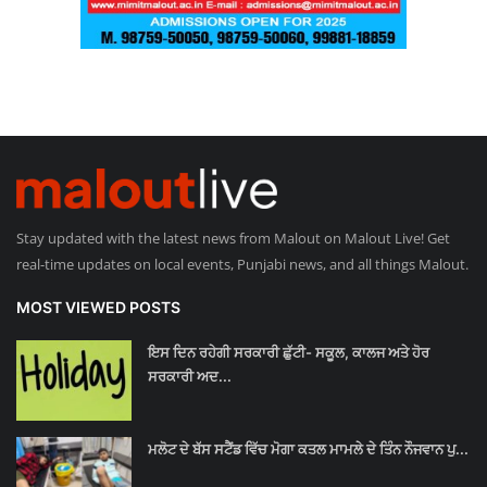
Stay updated with the latest news from Malout on Malout Live! Get
real-time updates on local events, Punjabi news, and all things Malout.
MOST VIEWED POSTS
ਇਸ ਦਿਨ ਰਹੇਗੀ ਸਰਕਾਰੀ ਛੁੱਟੀ- ਸਕੂਲ, ਕਾਲਜ ਅਤੇ ਹੋਰ
ਸਰਕਾਰੀ ਅਦ...
ਮਲੋਟ ਦੇ ਬੱਸ ਸਟੈਂਡ ਵਿੱਚ ਮੋਗਾ ਕਤਲ ਮਾਮਲੇ ਦੇ ਤਿੰਨ ਨੌਜਵਾਨ ਪੁ...