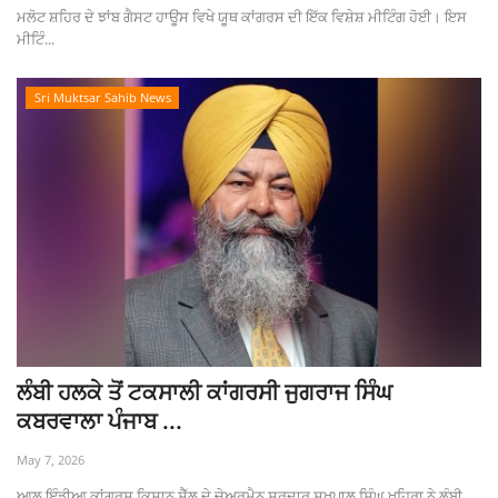
ਮਲੋਟ ਸ਼ਹਿਰ ਦੇ ਝਾਂਬ ਗੈਸਟ ਹਾਊਸ ਵਿਖੇ ਯੂਥ ਕਾਂਗਰਸ ਦੀ ਇੱਕ ਵਿਸ਼ੇਸ਼ ਮੀਟਿੰਗ ਹੋਈ। ਇਸ
ਮੀਟਿੰ...
Sri Muktsar Sahib News
ਲੰਬੀ ਹਲਕੇ ਤੋਂ ਟਕਸਾਲੀ ਕਾਂਗਰਸੀ ਜੁਗਰਾਜ ਸਿੰਘ
ਕਬਰਵਾਲਾ ਪੰਜਾਬ ...
May 7, 2026
ਆਲ ਇੰਡੀਆ ਕਾਂਗਰਸ ਕਿਸਾਨ ਸੈੱਲ ਦੇ ਚੇਅਰਮੈਨ ਸਰਦਾਰ ਸੁਖਪਾਲ ਸਿੰਘ ਖਹਿਰਾ ਨੇ ਲੰਬੀ