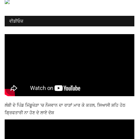
ਵੀਡੀਓਜ਼
ਲੰਬੀ ਦੇ ਪਿੰਡ ਮਿੱਡੂਖੇੜਾ 'ਚ ਨੌਜਵਾਨ ਦਾ ਰਾੜਾਂ ਮਾਰ ਕੇ ਕਤਲ, ਸਿਆਸੀ ਸ਼ਹਿ ਹੇਠ
ਗ੍ਰਿਫਤਾਰੀ ਨਾ ਹੋਣ ਦੇ ਲਾਏ ਦੋਸ਼