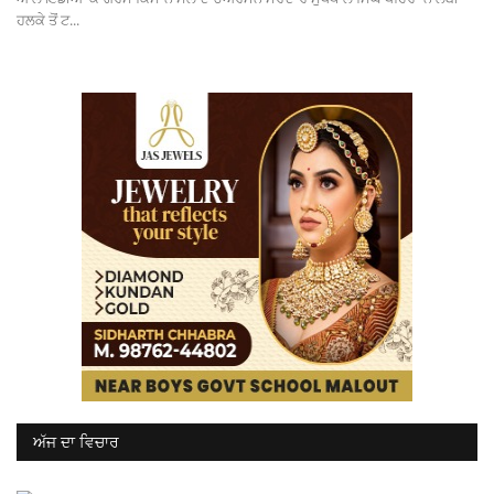
ਹਲਕੇ ਤੋਂ ਟ...
ਅੱਜ ਦਾ ਵਿਚਾਰ