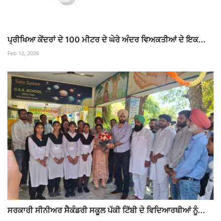
ਪ੍ਰੀਖਿਆ ਕੇਂਦਰਾਂ ਦੇ 100 ਮੀਟਰ ਦੇ ਘੇਰੇ ਅੰਦਰ ਵਿਅਕਤੀਆਂ ਦੇ ਇਕ...
Feb 12, 2026
ਸਰਕਾਰੀ ਸੀਨੀਅਰ ਸੈਕੰਡਰੀ ਸਕੂਲ ਪੱਕੀ ਟਿੱਬੀ ਦੇ ਵਿਦਿਆਰਥੀਆਂ ਨੂੰ...