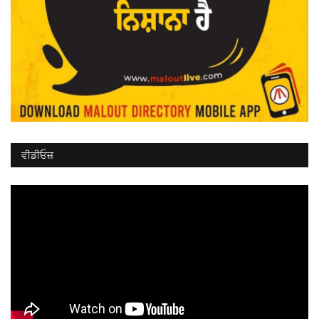
ਵੀਡੀਓਜ਼