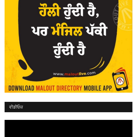
ਵੀਡੀਓਜ਼