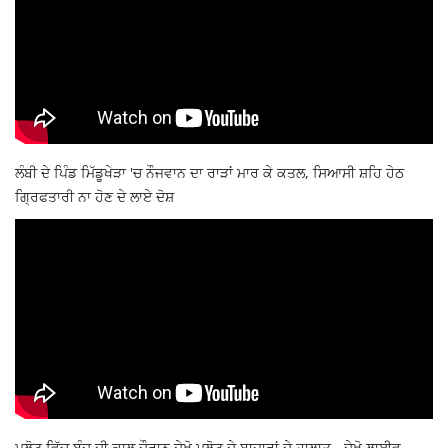
ਲੰਬੀ ਦੇ ਪਿੰਡ ਮਿੱਡੂਖੇੜਾ 'ਚ ਨੌਜਵਾਨ ਦਾ ਰਾੜਾਂ ਮਾਰ ਕੇ ਕਤਲ, ਸਿਆਸੀ ਸ਼ਹਿ ਹੇਠ
ਗ੍ਰਿਫਤਾਰੀ ਨਾ ਹੋਣ ਦੇ ਲਾਏ ਦੋਸ਼
ਮਲੋਟ ਵਿੱਚ ਬੰਦ ਦੀ ਕਾਲ ਦੌਰਾਨ ਦੇਖੋ ਮਲੋਟ ਦੇ ਬਾਜ਼ਾਰਾਂ ਦੇ ਹਾਲਾਤ - ਦੇਖੋ ਲਾਈਵ