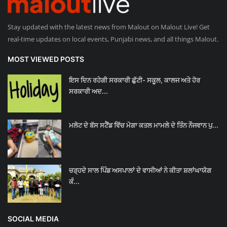
Stay updated with the latest news from Malout on Malout Live! Get
real-time updates on local events, Punjabi news, and all things Malout.
MOST VIEWED POSTS
ਇਸ ਦਿਨ ਰਹੇਗੀ ਸਰਕਾਰੀ ਛੁੱਟੀ- ਸਕੂਲ, ਕਾਲਜ ਅਤੇ ਹੋਰ
ਸਰਕਾਰੀ ਅਦ...
ਮਲੋਟ ਦੇ ਬੱਸ ਸਟੈਂਡ ਵਿੱਚ ਮੋਗਾ ਕਤਲ ਮਾਮਲੇ ਦੇ ਤਿੰਨ ਨੌਜਵਾਨ ਪੁ...
ਚੜ੍ਹਦੇ ਸਾਲ ਪਿੰਡ ਅਸਪਾਲਾਂ ਦੇ ਵਾਸੀਆਂ ਨੇ ਕੀਤਾ ਸ਼ਲਾਂਘਾਯੋਗ
ਕੰ...
SOCIAL MEDIA