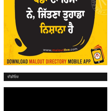
ਵੀਡੀਓਜ਼