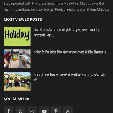
Stay updated with the latest news from Malout on Malout Live! Get
real-time updates on local events, Punjabi news, and all things Malout.
MOST VIEWED POSTS
ਇਸ ਦਿਨ ਰਹੇਗੀ ਸਰਕਾਰੀ ਛੁੱਟੀ- ਸਕੂਲ, ਕਾਲਜ ਅਤੇ ਹੋਰ
ਸਰਕਾਰੀ ਅਦ...
ਮਲੋਟ ਦੇ ਬੱਸ ਸਟੈਂਡ ਵਿੱਚ ਮੋਗਾ ਕਤਲ ਮਾਮਲੇ ਦੇ ਤਿੰਨ ਨੌਜਵਾਨ ਪੁ...
ਚੜ੍ਹਦੇ ਸਾਲ ਪਿੰਡ ਅਸਪਾਲਾਂ ਦੇ ਵਾਸੀਆਂ ਨੇ ਕੀਤਾ ਸ਼ਲਾਂਘਾਯੋਗ
ਕੰ...
SOCIAL MEDIA