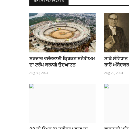
RELATED POSTS
ਸਰਦਾਰ ਵਲੱਭਭਾਈ ਕ੍ਰਿਕਟ ਸਟੇਡੀਅਮ
ਸਾਡੇ ਸੰਵਿਧਾਨ
ਦਾ ਟਰੰਪ ਕਰਨਗੇ ਉਦਘਾਟਨ
ਰਾਓ ਅੰਬੇਦਕਰ ਜ
Aug 30, 2024
Aug 29, 2024