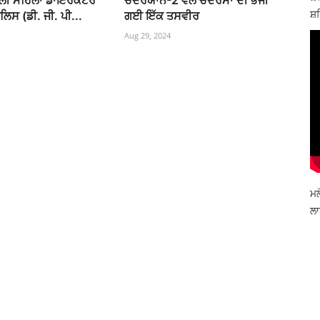
ਿਲੀ ਮਹਿਲਾ ਡਾਇਰੈਕਟਰ
ਚੰਦਰਯਾਨ-2 ਵੱਲੋਂ ਚੰਦਰਮਾ ਦੀ ਭੇਜੀ
ਸ਼ਹ
ਿਸ (ਡੀ. ਜੀ. ਪੀ...
ਗਈ ਇੱਕ ਤਸਵੀਰ
Aug 29, 2024
ਮਲ
ਲਾ