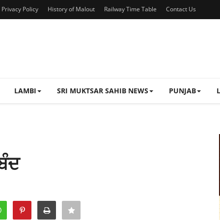
Privacy Policy
History of Malout
Railway Time Table
Contact Us
LAMBI
SRI MUKTSAR SAHIB NEWS
PUNJAB
ਬੰਦ