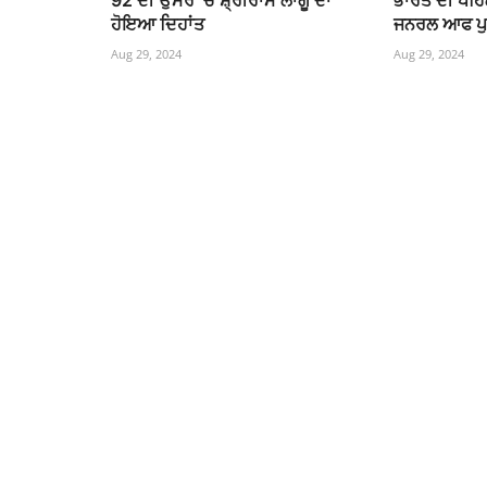
92 ਦੀ ਉਮਰ ‘ਚ ਸ਼੍ਰੀਰਾਮ ਲਾਗੂ ਦਾ
ਭਾਰਤ ਦੀ ਪਹ
ਹੋਇਆ ਦਿਹਾਂਤ
ਜਨਰਲ ਆਫ ਪੁਲ
Aug 29, 2024
Aug 29, 2024