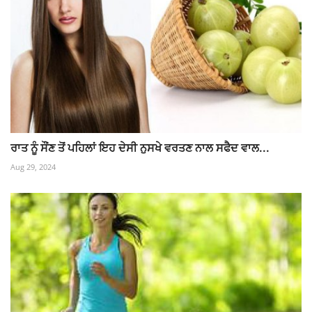
ਰਾਤ ਨੂੰ ਸੌਂਣ ਤੋਂ ਪਹਿਲਾਂ ਇਹ ਦੇਸੀ ਨੁਸਖੇ ਵਰਤਣ ਨਾਲ ਸਫੈਦ ਵਾਲ...
Aug 29, 2024