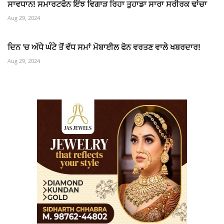
ਸਾਵਧਾਨ! ਸਮਾਰਟਫੋਨ ਇੰਝ ਵਿਗਾੜ ਰਿਹਾ ਤੁਹਾਡਾ ਸਾਰਾ ਸਰੀਰਕ ਢਾਂਚਾ
Aug 29, 2024
ਦਿਨ 'ਚ ਅੱਧੇ ਘੰਟੇ ਤੋਂ ਵੱਧ ਸਮਾਂ ਮੋਬਾਈਲ ਫੋਨ ਵਰਤਣ ਵਾਲੇ ਖਬਰਦਾਰ!
Aug 29, 2024