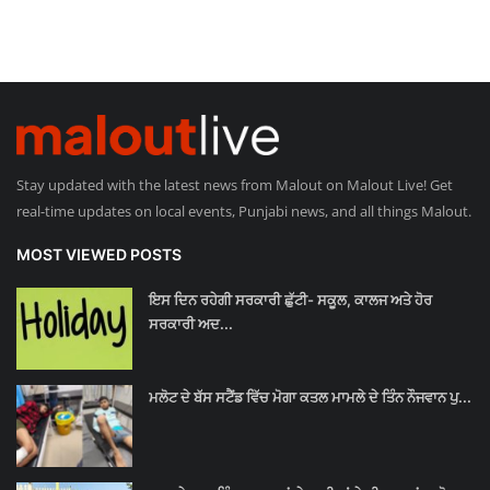
Stay updated with the latest news from Malout on Malout Live! Get
real-time updates on local events, Punjabi news, and all things Malout.
MOST VIEWED POSTS
ਇਸ ਦਿਨ ਰਹੇਗੀ ਸਰਕਾਰੀ ਛੁੱਟੀ- ਸਕੂਲ, ਕਾਲਜ ਅਤੇ ਹੋਰ
ਸਰਕਾਰੀ ਅਦ...
ਮਲੋਟ ਦੇ ਬੱਸ ਸਟੈਂਡ ਵਿੱਚ ਮੋਗਾ ਕਤਲ ਮਾਮਲੇ ਦੇ ਤਿੰਨ ਨੌਜਵਾਨ ਪੁ...