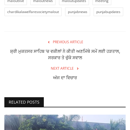
maloutlive
maloutnews
maloutupdates
meeting
chardikalawelfaresocietymalout
punjabnews
punjabupdates
PREVIOUS ARTICLE
ਸ਼੍ਰੀ ਮੁਕਤਸਰ ਸਾਹਿਬ ‘ਚ ਵਕੀਲਾਂ ਨੇ ਕੀਤੀ ਅਣਮਿੱਥੇ ਸਮੇਂ ਲਈ ਹੜਤਾਲ,
ਸਰਕਾਰ ਤੇ ਚੁੱਕੇ ਸਵਾਲ
NEXT ARTICLE
ਅੱਜ ਦਾ ਵਿਚਾਰ
RELATED POSTS