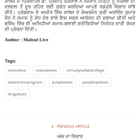
ਕਾਲਜ ਦੇ ਪ੍ਰਿੰਸੀਪਲ ਡਾ. ਪ੍ਰਦੀਪ ਠਕਰਾਲ ਨੇ ਨੌਜਵਾਨ ਪੀੜ੍ਹੀ ਨੂੰ ਨਸ਼ਿਆਂ ਦੀ
ਦਲਦਲ ਤੋਂ ਦੂਰ ਰਹਿਣ ਲਈ ਸੁਚੇਤ ਕਰਦਿਆਂ ਆਪਣੇ ਵਡਮੁੱਲੇ ਵਿਚਾਰ ਸਾਂਝੇ
ਕੀਤੇ। ਪ੍ਰੋਗਰਾਮ ਦੇ ਅਖੀਰ ਵਿੱਚ
ਕਾਲਜ ਦੇ ਚੇਅਰਮੈਨ ਸ਼੍ਰੀ ਅਰਵਿੰਦ ਕੁਮਾਰ
ਜੈਨ ਨੇ ਸਮਾਜ ਨੂੰ ਸੇਧ ਦੇਣ ਵਾਲੇ ਇਸ ਸਫਲ ਆਯੋਜਨ ਦੀ ਸ਼ਲਾਘਾ ਕੀਤੀ ਅਤੇ
ਭਵਿੱਖ ਵਿੱਚ ਵੀ ਅਜਿਹੀਆਂ ਸਮਾਜ-ਭਲਾਈ ਗਤੀਵਿਧੀਆਂ ਨਿਰੰਤਰ ਜਾਰੀ ਰੱਖਣ
ਦੀ ਪ੍ਰੇਰਨਾ ਦਿੱਤੀ।
Author : Malout Live
Tags:
maloutlive
maloutnews
shrisatysaibedcollege
awarenessprogram
punjabnews
punjabupdates
drugabuse
PREVIOUS ARTICLE
ਅੱਜ ਦਾ ਵਿਚਾਰ