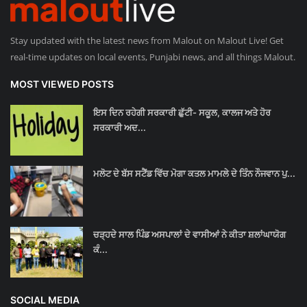
Stay updated with the latest news from Malout on Malout Live! Get
real-time updates on local events, Punjabi news, and all things Malout.
MOST VIEWED POSTS
ਇਸ ਦਿਨ ਰਹੇਗੀ ਸਰਕਾਰੀ ਛੁੱਟੀ- ਸਕੂਲ, ਕਾਲਜ ਅਤੇ ਹੋਰ
ਸਰਕਾਰੀ ਅਦ...
ਮਲੋਟ ਦੇ ਬੱਸ ਸਟੈਂਡ ਵਿੱਚ ਮੋਗਾ ਕਤਲ ਮਾਮਲੇ ਦੇ ਤਿੰਨ ਨੌਜਵਾਨ ਪੁ...
ਚੜ੍ਹਦੇ ਸਾਲ ਪਿੰਡ ਅਸਪਾਲਾਂ ਦੇ ਵਾਸੀਆਂ ਨੇ ਕੀਤਾ ਸ਼ਲਾਂਘਾਯੋਗ
ਕੰ...
SOCIAL MEDIA