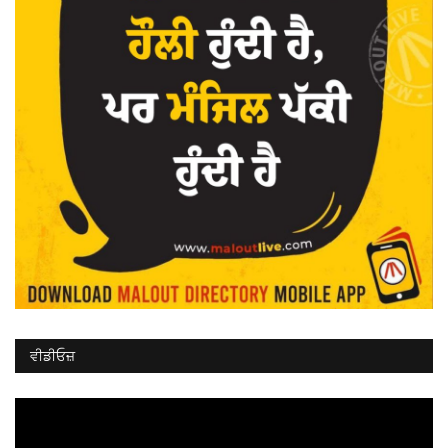
ਵੀਡੀਓਜ਼