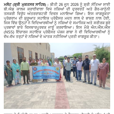
26
2026
ਮਲੋਟ (ਸ਼੍ਰੀ ਮੁਕਤਸਰ ਸਾਹਿਬ) :
ਬੀਤੀ
ਜੂਨ
ਨੂੰ ਸ਼੍ਰੀ ਸੱਤਿਆ ਸਾਈ
Giddarbaha
ਬੀ.ਐਡ ਕਾਲਜ
ਕਰਾਈਵਾਲਾ ਵਿਖੇ ਨਸ਼ਿਆਂ ਦੀ ਦੁਰਵਰਤੋਂ ਅਤੇ ਗੈਰ-ਕਾਨੂੰਨੀ
ਤਸਕਰੀ ਵਿਰੁੱਧ ਅੰਤਰਰਾਸ਼ਟਰੀ ਦਿਵਸ
ਮਨਾਇਆ ਗਿਆ। ਇਸ ਜਾਗਰੂਕਤਾ
,
ਪ੍ਰੋਗਰਾਮ ਦੀ ਸ਼ੁਰੂਆਤ ਸਹਾਇਕ ਪ੍ਰੋਫੈਸਰ ਮਦਨ ਲਾਲ ਦੇ ਭਾਸ਼ਣ ਨਾਲ ਹੋਈ
Railway Time Table
ਜਿਸ ਵਿੱਚ ਉਨ੍ਹਾਂ ਨੇ ਵਿਦਿਆਰਥੀਆਂ ਨੂੰ ਨਸ਼ਿਆਂ ਦੇ ਸਮਾਜਿਕ ਅਤੇ ਸਰੀਰਕ ਬੁਰੇ
ਪ੍ਰਭਾਵਾਂ ਬਾਰੇ ਵਿਸਥਾਰਪੂਰਵਕ ਜਾਣੂੰ ਕਰਵਾਇਆ। ਇਸ ਮੌਕੇ ਐਨ.ਐੱਸ.ਐੱਸ
NSS)
(
ਇੰਚਾਰਜ ਸਹਾਇਕ ਪ੍ਰੋਫੈਸਰ ਪੰਕਜ ਗਾਬਾ ਨੇ ਵੀ ਵਿਦਿਆਰਥੀਆਂ ਨੂੰ
Lambi
ਵੱਖ-ਵੱਖ ਤਰ੍ਹਾਂ ਦੇ ਨਸ਼ਿਆਂ ਦੇ ਘਾਤਕ ਨਤੀਜਿਆਂ ਪ੍ਰਤੀ ਜਾਗਰੂਕ ਕੀਤਾ।
Sri Muktsar Sahib News
Punjab
Life & Style
Important
Contact Us