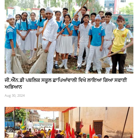
ਜੀ.ਐੱਨ.ਡੀ ਪਬਲਿਕ ਸਕੂਲ ਛਾਪਿਆਂਵਾਲੀ ਵਿਖੇ ਲਾਇਆ ਗਿਆ ਸਫਾਈ
ਅਭਿਆਨ
Aug 30, 2024