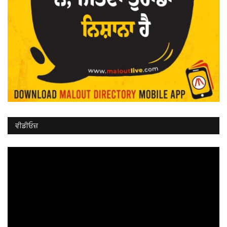
ਵੀਡੀਓਜ਼