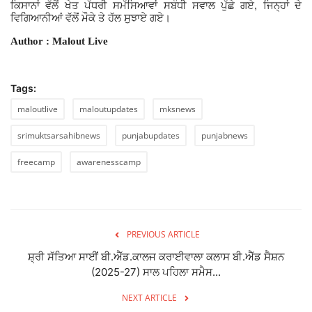
,
ਕਿਸਾਨਾਂ ਵੱਲੋਂ ਖੇਤ ਪੱਧਰੀ ਸਮੱਸਿਆਵਾਂ ਸਬੰਧੀ ਸਵਾਲ ਪੁੱਛੇ ਗਏ
ਜਿਨ੍ਹਾਂ ਦੇ
ਵਿਗਿਆਨੀਆਂ ਵੱਲੋਂ ਮੌਕੇ ਤੇ ਹੱਲ ਸੁਝਾਏ ਗਏ।
Author : Malout Live
Tags:
maloutlive
maloutupdates
mksnews
srimuktsarsahibnews
punjabupdates
punjabnews
freecamp
awarenesscamp
PREVIOUS ARTICLE
ਸ਼੍ਰੀ ਸੱਤਿਆ ਸਾਈਂ ਬੀ.ਐੱਡ.ਕਾਲਜ ਕਰਾਈਵਾਲਾ ਕਲਾਸ ਬੀ.ਐੱਡ ਸੈਸ਼ਨ
(2025-27) ਸਾਲ ਪਹਿਲਾ ਸਮੈਸ...
NEXT ARTICLE