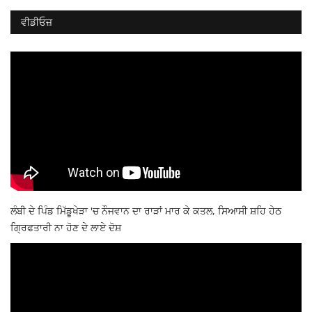
ਵੀਡੀਓਜ਼
ਲੰਬੀ ਦੇ ਪਿੰਡ ਮਿੱਡੂਖੇੜਾ 'ਚ ਨੌਜਵਾਨ ਦਾ ਰਾੜਾਂ ਮਾਰ ਕੇ ਕਤਲ, ਸਿਆਸੀ ਸ਼ਹਿ ਹੇਠ
ਗ੍ਰਿਫਤਾਰੀ ਨਾ ਹੋਣ ਦੇ ਲਾਏ ਦੋਸ਼