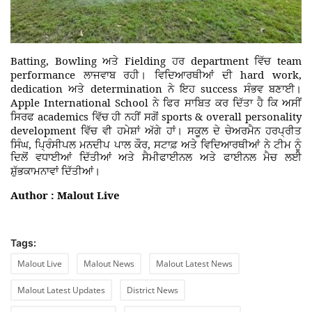
Batting, Bowling
Fielding
department
team
ਅਤੇ
ਹਰ
ਵਿੱਚ
performance
hard work,
ਲਾਜਵਾਬ ਰਹੀ
।
ਵਿਦਿਆਰਥੀਆਂ ਦੀ
dedication
determination
success
ਅਤੇ
ਨੇ ਇਹ
ਸੰਭਵ ਬਣਾਈ
।
Apple International School
ਨੇ ਫਿਰ ਸਾਬਿਤ ਕਰ ਦਿੱਤਾ ਹੈ ਕਿ ਅਸੀਂ
academics
sports & overall personality
ਸਿਰਫ
ਵਿੱਚ ਹੀ ਨਹੀਂ ਸਗੋਂ
development
ਵਿੱਚ ਵੀ ਹਮੇਸ਼ਾਂ ਅੱਗੇ ਹਾਂ। ਸਕੂਲ ਦੇ ਚੇਅਰਮੈਨ ਹਰਪ੍ਰੀਤ
,
,
ਸਿੰਘ
ਪ੍ਰਿੰਸੀਪਲ ਮਨਦੀਪ ਪਾਲ ਕੌਰ
ਸਟਾਫ਼ ਅਤੇ ਵਿਦਿਆਰਥੀਆਂ ਨੇ ਟੀਮ ਨੂੰ
ਦਿਲੋਂ ਵਧਾਈਆਂ ਦਿੱਤੀਆਂ ਅਤੇ ਸੈਮੀਫਾਈਨਲ ਅਤੇ ਫਾਈਨਲ ਮੈਚ ਲਈ
ਸ਼ੁੱਭਕਾਮਨਾਵਾਂ ਦਿੱਤੀਆਂ।
Author : Malout Live
Tags:
Malout Live
Malout News
Malout Latest News
Malout Latest Updates
District News