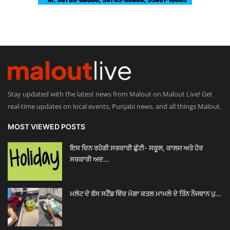
Stay updated with the latest news from Malout on Malout Live! Get
real-time updates on local events, Punjabi news, and all things Malout.
MOST VIEWED POSTS
ਇਸ ਦਿਨ ਰਹੇਗੀ ਸਰਕਾਰੀ ਛੁੱਟੀ- ਸਕੂਲ, ਕਾਲਜ ਅਤੇ ਹੋਰ
ਸਰਕਾਰੀ ਅਦ...
ਮਲੋਟ ਦੇ ਬੱਸ ਸਟੈਂਡ ਵਿੱਚ ਮੋਗਾ ਕਤਲ ਮਾਮਲੇ ਦੇ ਤਿੰਨ ਨੌਜਵਾਨ ਪੁ...