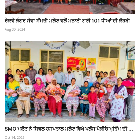
ਰੇਲਵੇ ਲੰਗਰ ਸੇਵਾ ਸੰਮਤੀ ਮਲੋਟ ਵਲੋਂ ਮਨਾਈ ਗਈ 101 ਧੀਆਂ ਦੀ ਲੋਹੜੀ
Aug 30, 2024
SMO ਮਲੋਟ ਨੇ ਸਿਵਲ ਹਸਪਤਾਲ ਮਲੋਟ ਵਿਖੇ ਪਲੱਸ ਪੋਲੀਓ ਮੁਹਿੰਮ ਦੀ ...
Oct 14, 2025