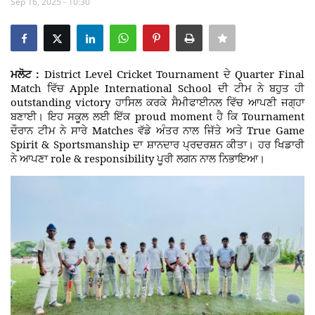
Sep 16, 2025 - 10:30
Giddarbaha
Railway Time Table
ਮਲੋਟ :
District Level Cricket Tournament
Quarter Final
ਦੇ
Match
Apple International School
ਵਿੱਚ
ਦੀ ਟੀਮ ਨੇ ਬਹੁਤ ਹੀ
Lambi
outstanding victory
ਹਾਸਿਲ ਕਰਕੇ
ਸੈਮੀਫਾਈਨਲ ਵਿੱਚ ਆਪਣੀ ਜਗ੍ਹਾ
proud moment
Tournament
ਬਣਾਈ। ਇਹ ਸਕੂਲ ਲਈ ਇੱਕ
ਹੈ ਕਿ
Matches
True Game
ਦੌਰਾਨ ਟੀਮ ਨੇ ਸਾਰੇ
ਵੱਡੇ ਅੰਤਰ ਨਾਲ ਜਿੱਤੇ ਅਤੇ
Sri Muktsar Sahib News
Spirit & Sportsmanship
ਦਾ ਸ਼ਾਨਦਾਰ ਪ੍ਰਦਰਸ਼ਨ ਕੀਤਾ। ਹਰ ਖਿਡਾਰੀ
role & responsibility
ਨੇ ਆਪਣਾ
ਪੂਰੀ ਲਗਨ ਨਾਲ ਨਿਭਾਇਆ
।
Punjab
Life & Style
Important
Contact Us