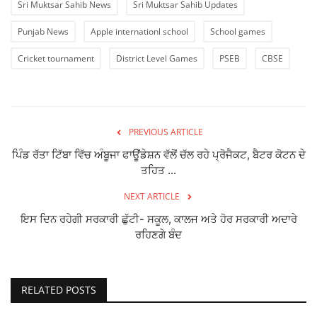
Sri Muktsar Sahib News
Sri Muktsar Sahib Updates
Punjab News
Apple internationl school
School games
Cricket tournament
District Level Games
PSEB
CBSE
PREVIOUS ARTICLE
ਪਿੰਡ ਰੱਤਾ ਟਿੱਬਾ ਵਿੱਚ ਅੰਬੂਜਾ ਫਾਊਂਡੇਸ਼ਨ ਵੱਲੋਂ ਚੱਲ ਰਹੇ ਪ੍ਰੋਜੈਕਟ, ਬੈਟਰ ਕੋਟਨ ਦੇ
ਤਹਿਤ ...
NEXT ARTICLE
ਇਸ ਦਿਨ ਰਹੇਗੀ ਸਰਕਾਰੀ ਛੁੱਟੀ- ਸਕੂਲ, ਕਾਲਜ ਅਤੇ ਹੋਰ ਸਰਕਾਰੀ ਅਦਾਰੇ
ਰਹਿਣਗੇ ਬੰਦ
RELATED POSTS