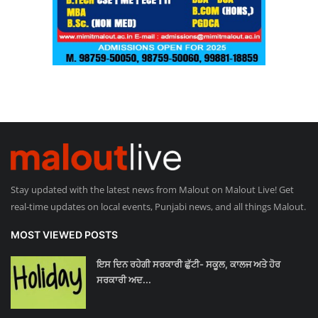
Stay updated with the latest news from Malout on Malout Live! Get
real-time updates on local events, Punjabi news, and all things Malout.
MOST VIEWED POSTS
ਇਸ ਦਿਨ ਰਹੇਗੀ ਸਰਕਾਰੀ ਛੁੱਟੀ- ਸਕੂਲ, ਕਾਲਜ ਅਤੇ ਹੋਰ
ਸਰਕਾਰੀ ਅਦ...