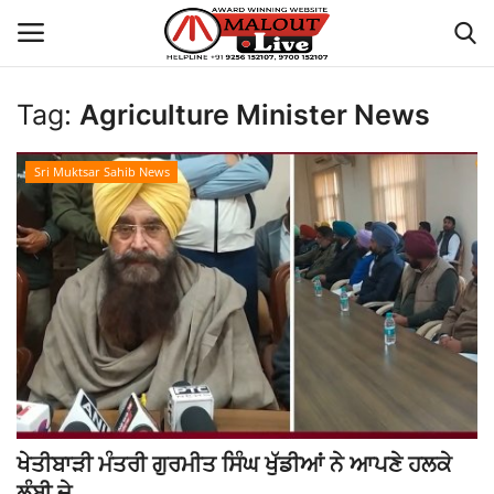
Tag:
Agriculture Minister News
Login
Register
Sri Muktsar Sahib News
Home
About Us
How to Reach Malout
Privacy Policy
Malout News
ਖੇਤੀਬਾੜੀ ਮੰਤਰੀ ਗੁਰਮੀਤ ਸਿੰਘ ਖੁੱਡੀਆਂ ਨੇ ਆਪਣੇ ਹਲਕੇ
History of Malout
ਲੰਬੀ ਦੇ...