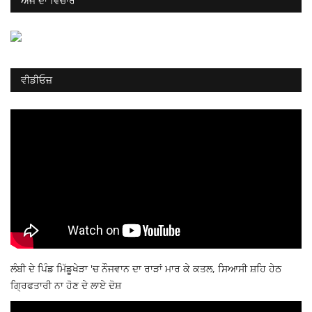
ਅੱਜ ਦਾ ਵਿਚਾਰ
ਵੀਡੀਓਜ਼
ਲੰਬੀ ਦੇ ਪਿੰਡ ਮਿੱਡੂਖੇੜਾ 'ਚ ਨੌਜਵਾਨ ਦਾ ਰਾੜਾਂ ਮਾਰ ਕੇ ਕਤਲ, ਸਿਆਸੀ ਸ਼ਹਿ ਹੇਠ
ਗ੍ਰਿਫਤਾਰੀ ਨਾ ਹੋਣ ਦੇ ਲਾਏ ਦੋਸ਼