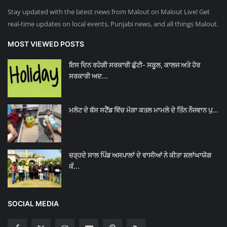
Stay updated with the latest news from Malout on Malout Live! Get
real-time updates on local events, Punjabi news, and all things Malout.
MOST VIEWED POSTS
ਇਸ ਦਿਨ ਰਹੇਗੀ ਸਰਕਾਰੀ ਛੁੱਟੀ- ਸਕੂਲ, ਕਾਲਜ ਅਤੇ ਹੋਰ
ਸਰਕਾਰੀ ਅਦ...
ਮਲੋਟ ਦੇ ਬੱਸ ਸਟੈਂਡ ਵਿੱਚ ਮੋਗਾ ਕਤਲ ਮਾਮਲੇ ਦੇ ਤਿੰਨ ਨੌਜਵਾਨ ਪੁ...
ਚੜ੍ਹਦੇ ਸਾਲ ਪਿੰਡ ਅਸਪਾਲਾਂ ਦੇ ਵਾਸੀਆਂ ਨੇ ਕੀਤਾ ਸ਼ਲਾਂਘਾਯੋਗ
ਕੰ...
SOCIAL MEDIA