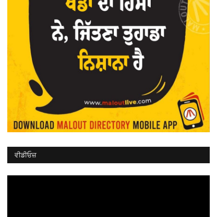
ਵੀਡੀਓਜ਼