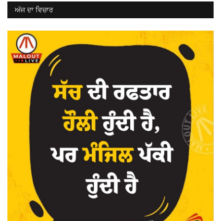
ਅੱਜ ਦਾ ਵਿਚਾਰ