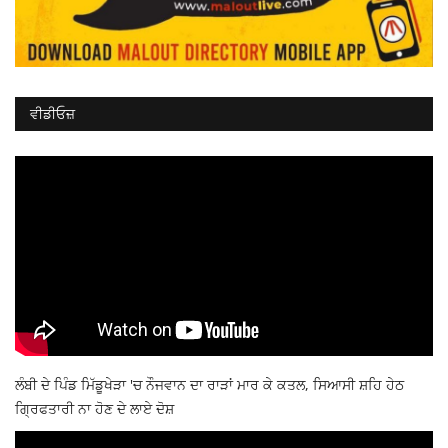
ਵੀਡੀਓਜ਼
ਲੰਬੀ ਦੇ ਪਿੰਡ ਮਿੱਡੂਖੇੜਾ 'ਚ ਨੌਜਵਾਨ ਦਾ ਰਾੜਾਂ ਮਾਰ ਕੇ ਕਤਲ, ਸਿਆਸੀ ਸ਼ਹਿ ਹੇਠ
ਗ੍ਰਿਫਤਾਰੀ ਨਾ ਹੋਣ ਦੇ ਲਾਏ ਦੋਸ਼