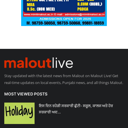
Stay updated with the latest news from Malout on Malout Live! Get
real-time updates on local events, Punjabi news, and all things Malout.
MOST VIEWED POSTS
ਇਸ ਦਿਨ ਰਹੇਗੀ ਸਰਕਾਰੀ ਛੁੱਟੀ- ਸਕੂਲ, ਕਾਲਜ ਅਤੇ ਹੋਰ
ਸਰਕਾਰੀ ਅਦ...