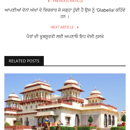
PREVIOUS ARTICLE
ਆਪਣੀਆਂ ਦੋਨਾਂ ਅੱਖਾਂ ਦੇ ਵਿਚਕਾਰ ਜੋ ਜਗ੍ਹਾ ਹੁੰਦੀ ਹੈ ਉਸ ਨੂੰ 'Glabella' ਕਹਿੰਦੇ
Giddarbaha
ਹਨ ।
Railway Time Table
NEXT ARTICLE
ਪੈਰਾਂ ਦੀ ਖੂਬਸੂਰਤੀ ਲਈ ਅਪਣਾਓ ਇਹ ਦੇਸੀ ਨੁਸਖੇ
Lambi
Sri Muktsar Sahib News
RELATED POSTS
Punjab
Life & Style
Important
Contact Us