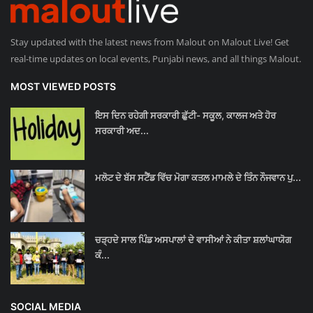
Stay updated with the latest news from Malout on Malout Live! Get
real-time updates on local events, Punjabi news, and all things Malout.
MOST VIEWED POSTS
ਇਸ ਦਿਨ ਰਹੇਗੀ ਸਰਕਾਰੀ ਛੁੱਟੀ- ਸਕੂਲ, ਕਾਲਜ ਅਤੇ ਹੋਰ
ਸਰਕਾਰੀ ਅਦ...
ਮਲੋਟ ਦੇ ਬੱਸ ਸਟੈਂਡ ਵਿੱਚ ਮੋਗਾ ਕਤਲ ਮਾਮਲੇ ਦੇ ਤਿੰਨ ਨੌਜਵਾਨ ਪੁ...
ਚੜ੍ਹਦੇ ਸਾਲ ਪਿੰਡ ਅਸਪਾਲਾਂ ਦੇ ਵਾਸੀਆਂ ਨੇ ਕੀਤਾ ਸ਼ਲਾਂਘਾਯੋਗ
ਕੰ...
SOCIAL MEDIA