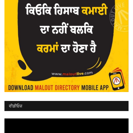
ਵੀਡੀਓਜ਼