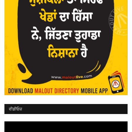
ਵੀਡੀਓਜ਼