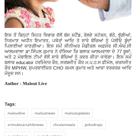
,
,
,
,
ਇਸ ਤੋਂ ਬਿਨ੍ਹਾਂ ਸਿਹਤ ਵਿਭਾਗ ਵੱਲੋਂ ਬੱਸ ਸਟੈਂਡ
ਰੇਲਵੇ ਸਟੇਸ਼ਨ
ਭੱਠੇ
ਝੁੱਗੀਆਂ
,
ਨਿਰਮਾਣ ਅਧੀਨ ਇਮਾਰਤ
ਪਥੇਰਾਂ ਆਦਿ ਤੇ ਸਾਰੇ ਬੱਚਿਆਂ ਨੂੰ
ਪੋਲੀਓ ਬੂੰਦਾਂ
ਪਿਲਾਈਆਂ ਜਾਣਗੀਆ। ਇਸ ਸਮੇਂ ਸੀਨੀਅਰ ਮੈਡੀਕਲ ਅਫ਼ਸਰ ਸੀ.ਐਚ.ਸੀ
77
,
ਆਲਮਵਾਲਾ ਡਾ.ਸਿੰਪਲ ਕੁਮਾਰ ਨੇ ਦੱਸਿਆ ਕਿ ਬਲਾਕ ਆਲਮਵਾਲਾ ਦੇ
ਬੂਥਾਂ
2
ਅਤੇ
ਮੋਬਾਇਲ ਟੀਮਾਂ ਵੱਲੋਂ ਸਾਰੇ ਬੱਚਿਆਂ ਨੂੰ ਕਵਰ ਕੀਤਾ ਜਾਵੇਗਾ। ਇਸ ਸਮੇਂ
educator
,
,
ਬਲਾਕ
ਹਰਮਿੰਦਰ ਕੌਰ
ਸਰਬਜੀਤ ਕੌਰ ਮ.ਪ.ਹ.ਸ ਫੀਮੇਲ
ਚਰਨਜੀਤ
MPHW
,
CHO
ਕੌਰ
ਸੁਪਰਵਾਈਜ਼ਰ
ਕਮਲ ਕੁਮਾਰ ਅਤੇ ਆਸ਼ਾ ਵਰਕਰਜ਼ ਆਦਿ
ਮੌਜੂਦ ਸਨ।
Author : Malout Live
Tags:
maloutlive
maloutnews
maloutupdates
srimuktsarsahibnews
chcalamwala
poliodrops