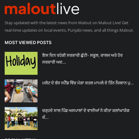
Stay updated with the latest news from Malout on Malout Live! Get
real-time updates on local events, Punjabi news, and all things Malout.
MOST VIEWED POSTS
ਇਸ ਦਿਨ ਰਹੇਗੀ ਸਰਕਾਰੀ ਛੁੱਟੀ- ਸਕੂਲ, ਕਾਲਜ ਅਤੇ ਹੋਰ
ਸਰਕਾਰੀ ਅਦ...
ਮਲੋਟ ਦੇ ਬੱਸ ਸਟੈਂਡ ਵਿੱਚ ਮੋਗਾ ਕਤਲ ਮਾਮਲੇ ਦੇ ਤਿੰਨ ਨੌਜਵਾਨ ਪੁ...
ਚੜ੍ਹਦੇ ਸਾਲ ਪਿੰਡ ਅਸਪਾਲਾਂ ਦੇ ਵਾਸੀਆਂ ਨੇ ਕੀਤਾ ਸ਼ਲਾਂਘਾਯੋਗ
ਕੰ...