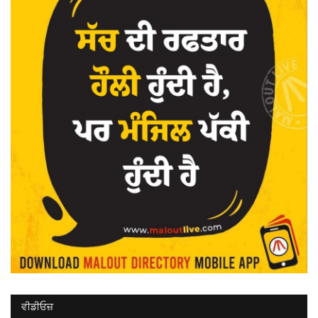
ਵੀਡੀਓਜ਼