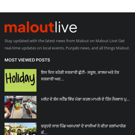
Stay updated with the latest news from Malout on Malout Live! Get
real-time updates on local events, Punjabi news, and all things Malout.
MOST VIEWED POSTS
ਇਸ ਦਿਨ ਰਹੇਗੀ ਸਰਕਾਰੀ ਛੁੱਟੀ- ਸਕੂਲ, ਕਾਲਜ ਅਤੇ ਹੋਰ
ਸਰਕਾਰੀ ਅਦ...
ਮਲੋਟ ਦੇ ਬੱਸ ਸਟੈਂਡ ਵਿੱਚ ਮੋਗਾ ਕਤਲ ਮਾਮਲੇ ਦੇ ਤਿੰਨ ਨੌਜਵਾਨ ਪੁ...
ਚੜ੍ਹਦੇ ਸਾਲ ਪਿੰਡ ਅਸਪਾਲਾਂ ਦੇ ਵਾਸੀਆਂ ਨੇ ਕੀਤਾ ਸ਼ਲਾਂਘਾਯੋਗ
ਕੰ...