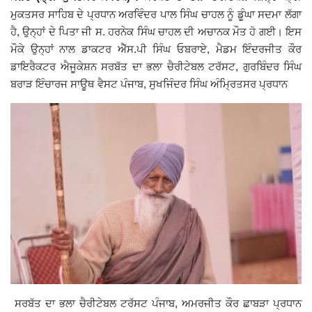
ਮੁਕਤਸਰ ਸਾਹਿਬ ਦੇ ਪ੍ਰਧਾਨ ਅਰਵਿੰਦਰ ਪਾਲ ਸਿੰਘ ਚਾਹਲ ਨੂੰ ਡੂੰਘਾ ਸਦਮਾ ਲੱਗਾ
Giddarbaha
ਹੈ, ਉਨ੍ਹਾਂ ਦੇ ਪਿਤਾ ਜੀ ਸ. ਹਰਨੇਕ ਸਿੰਘ ਚਾਹਲ ਦੀ ਅਚਾਨਕ ਮੌਤ ਹੋ ਗਈ। ਇਸ
ਮੌਕੇ ਉਨ੍ਹਾਂ ਨਾਲ ਡਾਕਟਰ ਐੱਸ.ਪੀ ਸਿੰਘ ਓਬਰਾਏ, ਮੈਡਮ ਇੰਦਰਜੀਤ ਕੌਰ
Railway Time Table
ਡਾਇਰੈਕਟਰ ਐਜੂਕੇਸ਼ਨ ਸਰਬੱਤ ਦਾ ਭਲਾ ਚੈਰੀਟੇਬਲ ਟਰੱਸਟ, ਗੁਰਬਿੰਦਰ ਸਿੰਘ
ਬਰਾੜ ਇੰਚਾਰਜ ਸਾਊਥ ਵੈਸਟ ਪੰਜਾਬ, ਸੁਖਜਿੰਦਰ ਸਿੰਘ ਅੰਮ੍ਰਿਤਸਰ ਪ੍ਰਧਾਨ
Lambi
Sri Muktsar Sahib News
Punjab
Life & Style
Important
Contact Us
ਸਰਬੱਤ ਦਾ ਭਲਾ ਚੈਰੀਟੇਬਲ ਟਰੱਸਟ ਪੰਜਾਬ, ਅਮਰਜੀਤ ਕੌਰ ਛਾਬੜਾ ਪ੍ਰਧਾਨ