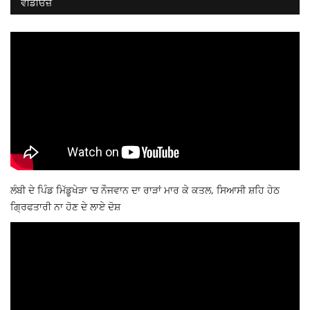
ਵੀਡੀਓਜ਼
ਲੰਬੀ ਦੇ ਪਿੰਡ ਮਿੱਡੂਖੇੜਾ 'ਚ ਨੌਜਵਾਨ ਦਾ ਰਾੜਾਂ ਮਾਰ ਕੇ ਕਤਲ, ਸਿਆਸੀ ਸ਼ਹਿ ਹੇਠ
ਗ੍ਰਿਫਤਾਰੀ ਨਾ ਹੋਣ ਦੇ ਲਾਏ ਦੋਸ਼