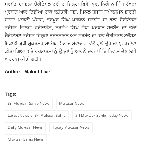
ਸਰਬੱਤ ਦਾ ਭਲਾ ਚੈਰੀਟੇਬਲ ਟਰੱਸਟ ਜ਼ਿਲ੍ਹਾ ਫਿਰੋਜ਼ਪੁਰ, ਨਿਰੰਜਨ ਸਿੰਘ ਰੱਖੜਾ
ਪ੍ਰਧਾਨ ਆਲ ਇੰਡੀਆ ਟਾਕ ਕਸ਼ੱਤਰੀ ਸਭਾ, ਮਿੰਕਲ ਬਜਾਜ ਸਪੋਕਸਮੈਨ ਭਾਰਤੀ
ਜਨਤਾ ਪਾਰਟੀ ਪੰਜਾਬ, ਭਰਪੂਰ ਸਿੰਘ ਪ੍ਰਧਾਨ ਸਰਬੱਤ ਦਾ ਭਲਾ ਚੈਰੀਟੇਬਲ
ਟਰੱਸਟ ਜ਼ਿਲ੍ਹਾ ਫ਼ਰੀਦਕੋਟ, ਤਰਸੇਮ ਸਿੰਘ ਜੋਧਾ ਪ੍ਰਧਾਨ ਸਰਬੱਤ ਦਾ ਭਲਾ
ਚੈਰੀਟੇਬਲ ਟਰੱਸਟ ਜ਼ਿਲ੍ਹਾ ਤਰਨਤਾਰਨ ਅਤੇ ਸਰਬੱਤ ਦਾ ਭਲਾ ਚੈਰੀਟੇਬਲ ਟਰੱਸਟ
ਇਕਾਈ ਸ਼੍ਰੀ ਮੁਕਤਸਰ ਸਾਹਿਬ ਟੀਮ ਦੇ ਸੇਵਾਦਾਰਾਂ ਵੱਲੋਂ ਡੂੰਘੇ ਦੁੱਖ ਦਾ ਪ੍ਰਗਟਾਵਾ
ਕੀਤਾ ਗਿਆ ਅਤੇ ਪਰਮਾਤਮਾ ਨੂੰ ਉਨ੍ਹਾਂ ਨੂੰ ਆਪਣੇ ਚਰਨਾਂ ਵਿੱਚ ਨਿਵਾਸ ਦੇਣ ਲਈ
ਅਰਦਾਸ ਕੀਤੀ ਗਈ।
Author : Malout Live
Tags:
Sri Muktsar Sahib News
Muktsar News
Latest News of Sri Muktsar Sahib
Sri Muktsar Sahib Today News
Daily Muktsar News
Today Muktsar News
Muktsar Sahib News