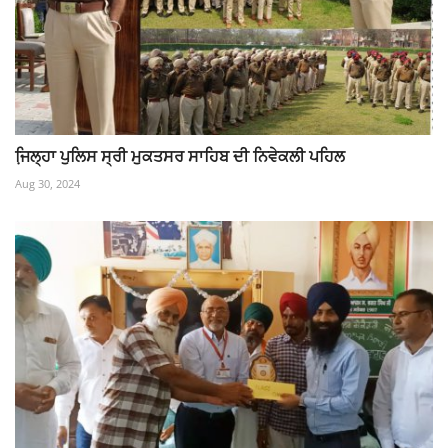
ਜਿ਼ਲ੍ਹਾ ਪੁਲਿਸ ਸ੍ਰੀ ਮੁਕਤਸਰ ਸਾਹਿਬ ਦੀ ਨਿਵੇਕਲੀ ਪਹਿਲ
Aug 30, 2024