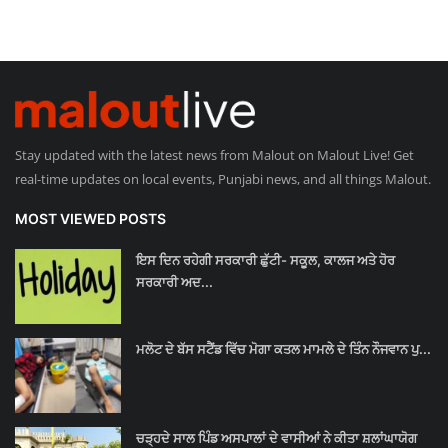
Stay updated with the latest news from Malout on Malout Live! Get
real-time updates on local events, Punjabi news, and all things Malout.
MOST VIEWED POSTS
ਇਸ ਦਿਨ ਰਹੇਗੀ ਸਰਕਾਰੀ ਛੁੱਟੀ- ਸਕੂਲ, ਕਾਲਜ ਅਤੇ ਹੋਰ
ਸਰਕਾਰੀ ਅਦ...
ਮਲੋਟ ਦੇ ਬੱਸ ਸਟੈਂਡ ਵਿੱਚ ਮੋਗਾ ਕਤਲ ਮਾਮਲੇ ਦੇ ਤਿੰਨ ਨੌਜਵਾਨ ਪੁ...
ਚੜ੍ਹਦੇ ਸਾਲ ਪਿੰਡ ਅਸਪਾਲਾਂ ਦੇ ਵਾਸੀਆਂ ਨੇ ਕੀਤਾ ਸ਼ਲਾਂਘਾਯੋਗ