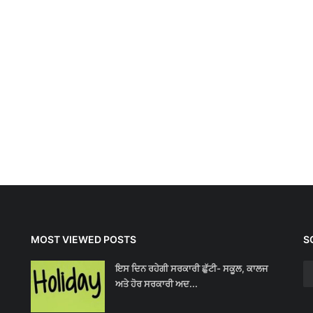
MOST VIEWED POSTS
S
ਇਸ ਦਿਨ ਰਹੇਗੀ ਸਰਕਾਰੀ ਛੁੱਟੀ- ਸਕੂਲ, ਕਾਲਜ
ਅਤੇ ਹੋਰ ਸਰਕਾਰੀ ਅਦ...