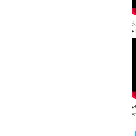
ਲੰ
ਸ਼ਹ
ਮਲ
ਲਾ