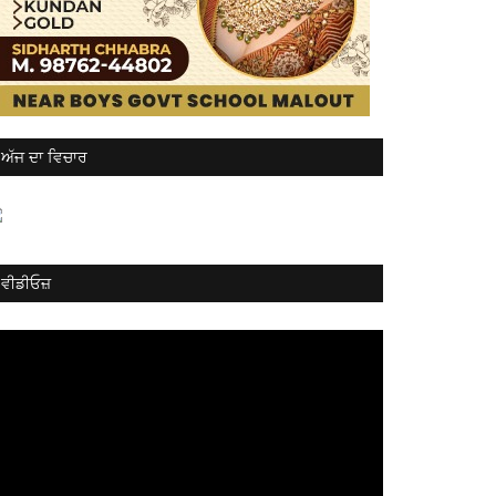
ਅੱਜ ਦਾ ਵਿਚਾਰ
ਵੀਡੀਓਜ਼