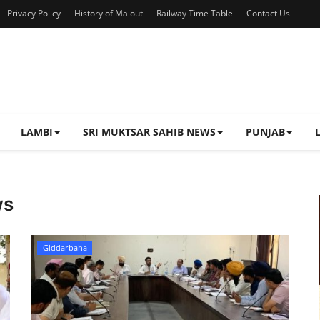
Privacy Policy
History of Malout
Railway Time Table
Contact Us
LAMBI
SRI MUKTSAR SAHIB NEWS
PUNJAB
ws
Giddarbaha