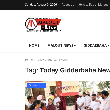
Sunday, August 9, 2026
About Us
How to Reach Malout
HOME
MALOUT NEWS
GIDDARBAHA
Home
Today Gidderbaha News
Tag:
Today Gidderbaha Ne
Giddarbaha