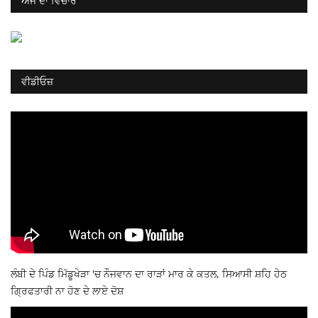
ਅੱਜ ਦਾ ਵਿਚਾਰ
ਵੀਡੀਓਜ਼
ਲੰਬੀ ਦੇ ਪਿੰਡ ਮਿੱਡੂਖੇੜਾ 'ਚ ਨੌਜਵਾਨ ਦਾ ਰਾੜਾਂ ਮਾਰ ਕੇ ਕਤਲ, ਸਿਆਸੀ ਸ਼ਹਿ ਹੇਠ
ਗ੍ਰਿਫਤਾਰੀ ਨਾ ਹੋਣ ਦੇ ਲਾਏ ਦੋਸ਼