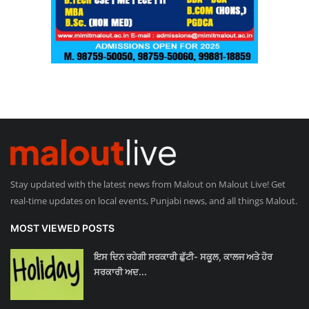
Stay updated with the latest news from Malout on Malout Live! Get
real-time updates on local events, Punjabi news, and all things Malout.
MOST VIEWED POSTS
ਇਸ ਦਿਨ ਰਹੇਗੀ ਸਰਕਾਰੀ ਛੁੱਟੀ- ਸਕੂਲ, ਕਾਲਜ ਅਤੇ ਹੋਰ
ਸਰਕਾਰੀ ਅਦ...