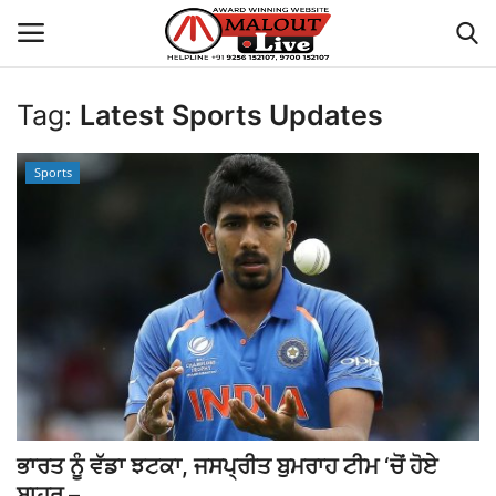
Tag:
Latest Sports Updates
Login
Register
Sports
Home
About Us
How to Reach Malout
Privacy Policy
Malout News
ਭਾਰਤ ਨੂੰ ਵੱਡਾ ਝਟਕਾ, ਜਸਪ੍ਰੀਤ ਬੁਮਰਾਹ ਟੀਮ ‘ਚੋਂ ਹੋਏ
History of Malout
ਬਾਹਰ – ...